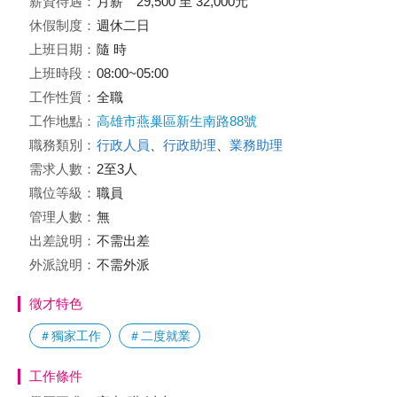
薪資待遇：
月薪 29,500 至 32,000元
休假制度：
週休二日
上班日期：
隨 時
上班時段：
08:00~05:00
工作性質：
全職
工作地點：
高雄市燕巢區新生南路88號
職務類別：
行政人員
、
行政助理
、
業務助理
需求人數：
2至3人
職位等級：
職員
管理人數：
無
出差說明：
不需出差
外派說明：
不需外派
徵才特色
＃獨家工作
＃二度就業
工作條件