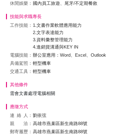
休閒娛樂：
國內員工旅遊、尾牙/不定期餐敘
技能與求職專長
工作技能：
1.文書作業軟體應用能力
2.文字表達能力
3.資料彙整管理能力
4.進銷貨溝通與KEY IN
電腦技能：
辦公室應用：Word、Excel、Outlook
具備駕照：
輕型機車
交通工具：
輕型機車
其他條件
需會文書處理電腦相關
應徵方式
連絡
人：
劉依弦
親 洽：
高雄市燕巢區新生南路88號
郵寄履歷：
高雄市燕巢區新生南路88號