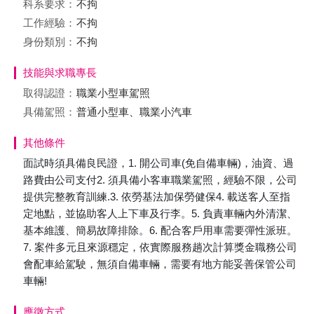
科系要求：
不拘
工作經驗：
不拘
身份類別：
不拘
技能與求職專長
取得認證：
職業小型車駕照
具備駕照：
普通小型車、職業小汽車
其他條件
面試時須具備良民證，1. 開公司車(免自備車輛)，油資、過
路費由公司支付2. 須具備小客車職業駕照，經驗不限，公司
提供完整教育訓練.3. 依勞基法加保勞健保4. 載送客人至指
定地點，並協助客人上下車及行李。5. 負責車輛內外清潔、
基本維護、簡易故障排除。6. 配合客戶用車需要彈性派班。
7. 案件多元且來源穩定，依實際服務趟次計算獎金職務公司
會配車給駕駛，無須自備車輛，需要有地方能妥善保管公司
車輛!
應徵方式