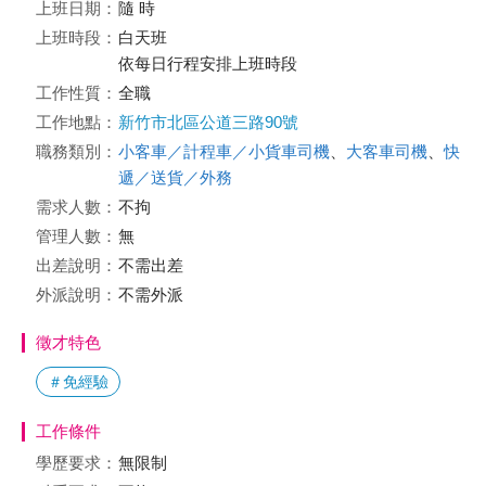
上班日期：
隨 時
上班時段：
白天班
依每日行程安排上班時段
工作性質：
全職
工作地點：
新竹市北區公道三路90號
職務類別：
小客車／計程車／小貨車司機
、
大客車司機
、
快
遞／送貨／外務
需求人數：
不拘
管理人數：
無
出差說明：
不需出差
外派說明：
不需外派
徵才特色
＃免經驗
工作條件
學歷要求：
無限制