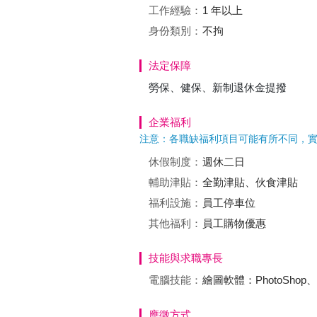
工作經驗：
1 年以上
身份類別：
不拘
法定保障
勞保、健保、新制退休金提撥
企業福利
注意：各職缺福利項目可能有所不同，
休假制度：
週休二日
輔助津貼：
全勤津貼、伙食津貼
福利設施：
員工停車位
其他福利：
員工購物優惠
技能與求職專長
電腦技能：
繪圖軟體：PhotoShop、Ill
應徵方式