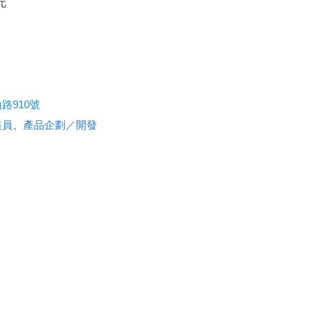
元
路910號
裝員
、
產品企劃／開發