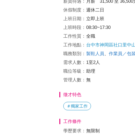
薪資待遇：
月薪 31,500 至 36,500
休假制度：
週休二日
上班日期：
立即上班
上班時段：
08:30~17:30
工作性質：
全職
工作地點：
台中市神岡區社口里中山
職務類別：
製鞋人員
、
作業員／包
需求人數：
1至2人
職位等級：
助理
管理人數：
無
徵才特色
＃獨家工作
工作條件
學歷要求：
無限制