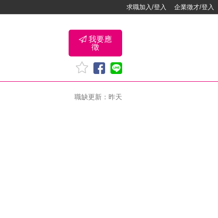
求職加入/登入
企業徵才/登入
我要應
徵
職缺更新：昨天