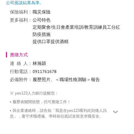
公司面談結果為準。
保險福利：
職災保險
更多福利：
公司特色
定期聚會/生日會產業培訓/教育訓練員工分紅
防疫措施
提供口罩提供酒精
應徵方式
連絡
人：
林瀚潁
行動電話：
必備附件：
履歷照片、＜職場性格測驗＞報告
※ yes123人力銀行提醒您：
• 履歷表關閉狀態，仍可應徵工作！
• 與企業連絡時，請告知「我是在yes123看到此則徵人訊
息」，遵守求職禮儀、準時前往面試並留意求職安全。