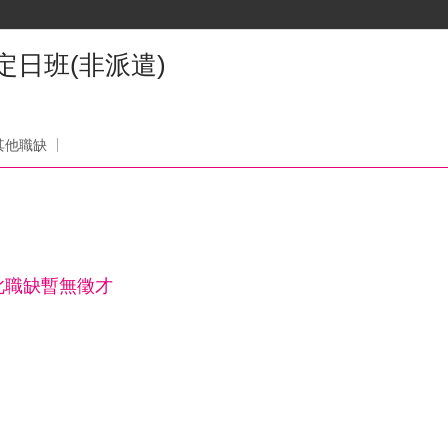
定日班(非派遣)
其他職缺
此職缺暫無徵才