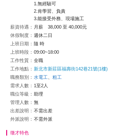
1.無經驗可
2.肯學習、負責
3.能接受外務、現場施工
薪資待遇：
月薪 38,000 至 40,000元
休假制度：
週休二日
上班日期：
隨 時
上班時段：
09:00~18:00
工作性質：
全職
工作地點：
新北市新莊區福壽街142巷21號(1樓)
職務類別：
水電工
、
粗工
需求人數：
1至2人
職位等級：
助理
管理人數：
無
出差說明：
不需出差
外派說明：
不需外派
徵才特色