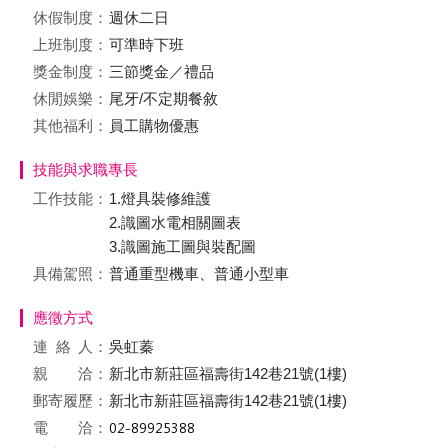
休假制度：
週休二日
上班制度：
可準時下班
獎金制度：
三節獎金／禮品
休閒娛樂：
尾牙/不定期餐敘
其他福利：
員工購物優惠
技能與求職專長
工作技能：
1.燈具裝修維護
2.識圖水電相關圖表
3.識圖施工圖與裝配圖
具備駕照：
普通重型機車、普通小型車
應徵方式
連絡
人：
吳虹蓁
親 洽：
新北市新莊區福壽街142巷21號(1樓)
郵寄履歷：
新北市新莊區福壽街142巷21號(1樓)
電 洽：