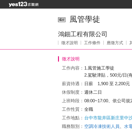
風管學徒
鴻鈿工程有限公司
徵才說明
工作條件
應徵方式
徵才說明
工作內容：
1.風管施工學徒
2.駕駛津貼，500元/日(
薪資待遇：
日薪 1,900 至 2,200元
休假制度：
週休二日
上班時段：
08:00~17:00、依公司規
工作性質：
全職
工作地點：
台中市龍井區新庄里中沙
職務類別：
空調冷凍技術人員
、
水