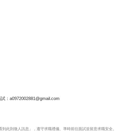
972002881@gmail.com
123看到此則徵人訊息」，遵守求職禮儀、準時前往面試並留意求職安全。