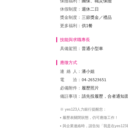
保險福利：
團保、職災保險
休假制度：
週休二日
獎金制度：
三節獎金／禮品
更多福利：
供1餐
技能與求職專長
具備駕照：
普通小型車
應徵方式
連絡
人：
潘小姐
電 洽：
必備附件：
履歷照片
備註事項：
請先投履歷，合者通知面試：a0
※ yes123人力銀行提醒您：
• 履歷表關閉狀態，仍可應徵工作！
• 與企業連絡時，請告知「我是在yes