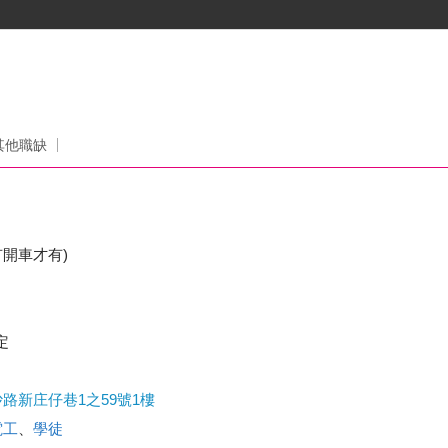
其他職缺
有開車才有)
定
路新庄仔巷1之59號1樓
電工
、
學徒