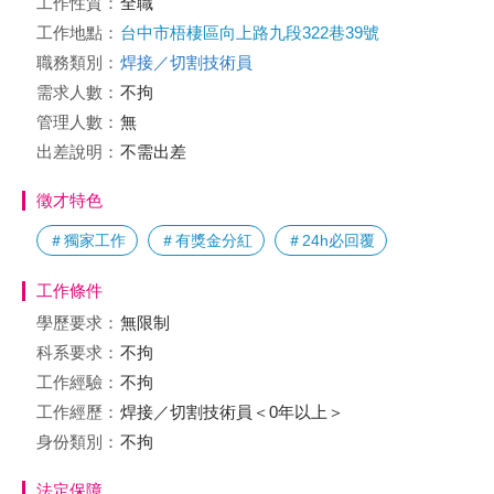
工作性質：
全職
工作地點：
台中市梧棲區向上路九段322巷39號
職務類別：
焊接／切割技術員
需求人數：
不拘
管理人數：
無
出差說明：
不需出差
徵才特色
＃獨家工作
＃有獎金分紅
＃24h必回覆
工作條件
學歷要求：
無限制
科系要求：
不拘
工作經驗：
不拘
工作經歷：
焊接／切割技術員＜0年以上＞
身份類別：
不拘
法定保障