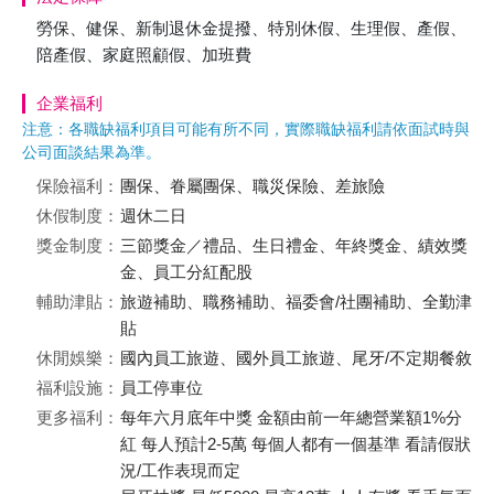
勞保、健保、新制退休金提撥、特別休假、生理假、產假、
陪產假、家庭照顧假、加班費
企業福利
注意：各職缺福利項目可能有所不同，實際職缺福利請依面試時與
公司面談結果為準。
保險福利：
團保、眷屬團保、職災保險、差旅險
休假制度：
週休二日
獎金制度：
三節獎金／禮品、生日禮金、年終獎金、績效獎
金、員工分紅配股
輔助津貼：
旅遊補助、職務補助、福委會/社團補助、全勤津
貼
休閒娛樂：
國內員工旅遊、國外員工旅遊、尾牙/不定期餐敘
福利設施：
員工停車位
更多福利：
每年六月底年中獎 金額由前一年總營業額1%分
紅 每人預計2-5萬 每個人都有一個基準 看請假狀
況/工作表現而定