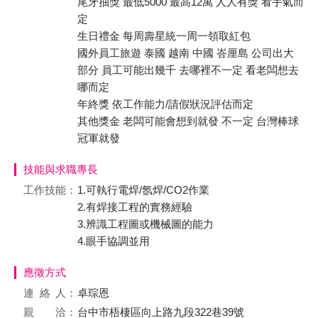
尾牙抽獎 最低5000 最高12萬 人人有獎 看手氣而
定
生日禮金 每周壽星統一周一領取紅包
國外員工旅遊 泰國 越南 中國 峇厘島 公司出大
部分 員工可能出幾千 去哪裡不一定 看老闆想去
哪而定
年終獎 依工作能力/請假狀況評估而定
其他獎金 老闆可能會想到就發 不一定 台灣棒球
冠軍就發
技能與求職專長
工作技能：
1.可執行電焊/氬焊/CO2作業
2.有焊接工程的實務經驗
3.辨識工程圖或機械圖的能力
4.眼手協調並用
應徵方式
連絡
人：
卓琮恩
親 洽：
台中市梧棲區向上路九段322巷39號