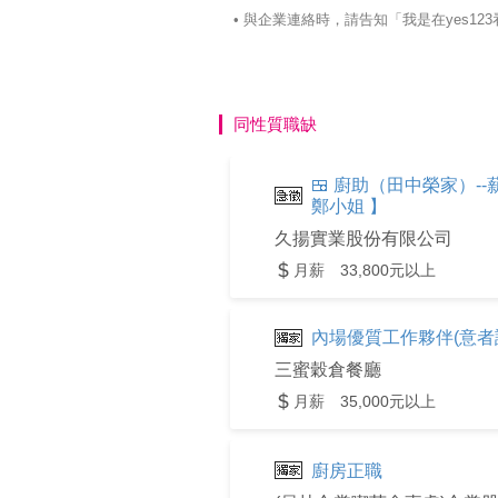
• 與企業連絡時，請告知「我是在yes
同性質職缺
🍱 廚助（田中榮家）--薪3
鄭小姐 】
久揚實業股份有限公司
月薪 33,800元以上
內場優質工作夥伴(意者請電
三蜜穀倉餐廳
月薪 35,000元以上
廚房正職