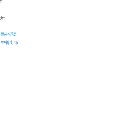
元
晚班
路447號
、
中餐廚師