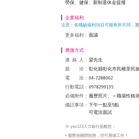
勞保、健保、新制退休金提撥
企業福利
注意：各職缺福利項目可能有所不同，
更多福利：
面議
應徵方式
連絡
人：
梁先生
親 洽：
彰化縣彰化市民權里民族
電 洽：
行動電話：
必備附件：
履歷照片、＜職場性格
備註事項：
下午一點至5點
可電洽面試
※ yes123人力銀行提醒您：
• 履歷表關閉狀態，仍可應徵工作！