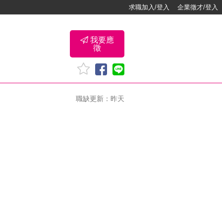
求職加入/登入
企業徵才/登入
我要應
徵
職缺更新：昨天