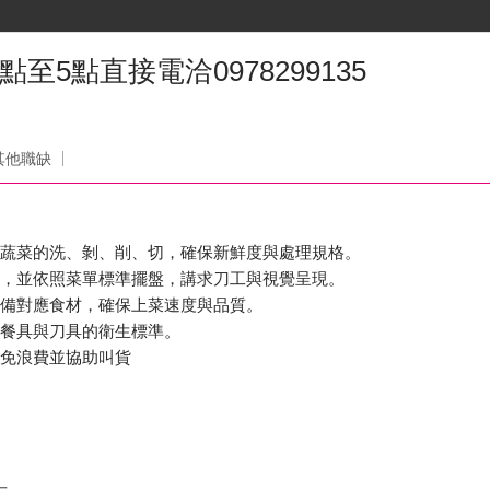
至5點直接電洽0978299135
其他職缺
與蔬菜的洗、剝、削、切，確保新鮮度與處理規格。
修，並依照菜單標準擺盤，講求刀工與視覺呈現。
準備對應食材，確保上菜速度與品質。
、餐具與刀具的衛生標準。
避免浪費並協助叫貨