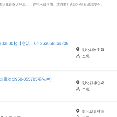
123看到此則徵人訊息」，遵守求職禮儀、準時前往面試並留意求職安全。
3800起【意洽：04-26305886#209
彰化縣田中鎮
全職
洽:0958-855785張先生)
彰化縣埔心鄉
全職
彰化縣員林市