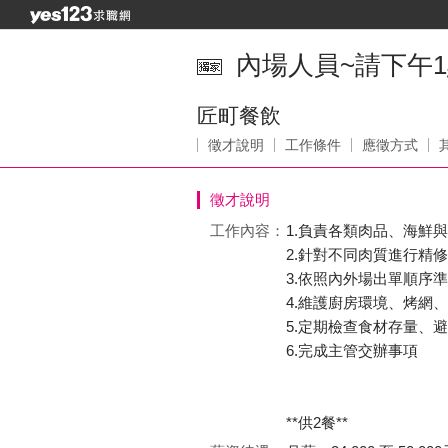
內場人員~請下午1點
匠町餐飲
徵才說明
工作條件
應徵方式
徵才說明
工作內容：
1.負責各類肉品、海鮮
2.針對不同肉質進行精
3.依照內外場出單順序
4.維護廚房環境、烤網
5.定期檢查食材存量、
6.完成主管交辦事項
**供2餐**