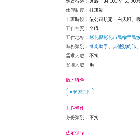
薪資待遇：
月薪 34,000 至 50,000
休假制度：
排班制
上班時段：
依公司規定、白天班、
工作性質：
全職
工作地點：
彰化縣彰化市民權里民族
職務類別：
餐廚助手
、
其他類廚師
需求人數：
不拘
管理人數：
無
徵才特色
＃獨家工作
工作條件
身份類別：
不拘
法定保障