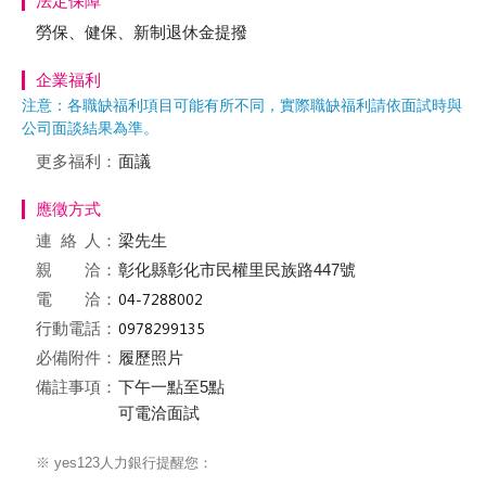
法定保障
勞保、健保、新制退休金提撥
企業福利
注意：各職缺福利項目可能有所不同，實際職缺福利請依面試時與
公司面談結果為準。
更多福利：
面議
應徵方式
連絡
人：
梁先生
親 洽：
彰化縣彰化市民權里民族路447號
電 洽：
行動電話：
必備附件：
履歷照片
備註事項：
下午一點至5點
可電洽面試
※ yes123人力銀行提醒您：