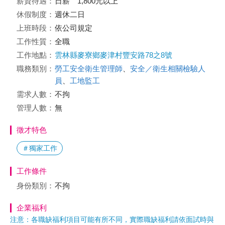
薪資待遇：
日薪 1,800元以上
休假制度：
週休二日
上班時段：
依公司規定
工作性質：
全職
工作地點：
雲林縣麥寮鄉麥津村豐安路78之8號
職務類別：
勞工安全衛生管理師
、
安全／衛生相關檢驗人
員
、
工地監工
需求人數：
不拘
管理人數：
無
徵才特色
＃獨家工作
工作條件
身份類別：
不拘
企業福利
注意：各職缺福利項目可能有所不同，實際職缺福利請依面試時與