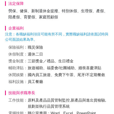
法定保障
勞保、健保、新制退休金提撥、特別休假、生理假、產假、
陪產假、育嬰假、家庭照顧假
企業福利
注意：各職缺福利項目可能有所不同，實際職缺福利請依面試時與
公司面談結果為準。
保險福利：
職災保險
休假制度：
週休二日
獎金制度：
三節獎金／禮品、生日禮金
輔助津貼：
旅遊補助、福委會/社團補助、婚喪喜慶津貼
休閒娛樂：
國內員工旅遊、免費下午茶、尾牙/不定期餐敘
福利設施：
員工餐廳
技能與求職專長
工作技能：
原料及產品品質管制監控,新產品與進出貨檢驗,
規劃並執行品質管理系統
電腦技能：
辦公室應用：Word、Excel、PowerPoint、