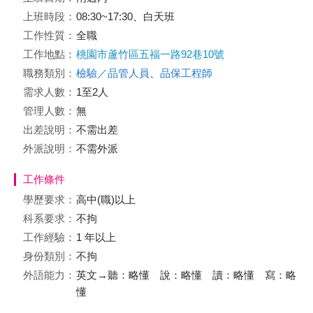
上班時段：
08:30~17:30、白天班
工作性質：
全職
工作地點：
桃園市蘆竹區五福一路92巷10號
職務類別：
檢驗／品管人員
、
品保工程師
需求人數：
1至2人
管理人數：
無
出差說明：
不需出差
外派說明：
不需外派
工作條件
學歷要求：
高中(職)以上
科系要求：
不拘
工作經驗：
1 年以上
身份類別：
不拘
外語能力：
英文→聽：略懂 說：略懂 讀：略懂 寫：略
懂