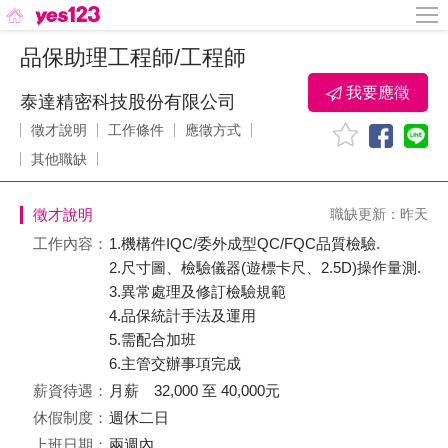
品保助理工程師/工程師
我要應徵
泰達精密科技股份有限公司
徵才說明
工作條件
應徵方式
其他職缺
徵才說明
職缺更新：昨天
工作內容：
1.機構件IQC/委外成型QC/FQC品質檢驗.
2.尺寸圖、檢驗儀器(遊標卡尺、2.5D)操作量測.
3.異常處理及修訂檢驗規範
4.品保統計手法及運用
5.需配合加班
6.主管交辦事項完成
薪資待遇：
月薪 32,000 至 40,000元
休假制度：
週休二日
上班日期：
兩週內