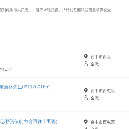
123看到此則徵人訊息」，遵守求職禮儀、準時前往面試並留意求職安全。
台中市西區
全職
含以上)
0電洽蔡先生0911760165)
台中市西屯區
全職
0元起,薪資依能力會再往上調整)
台中市西屯區