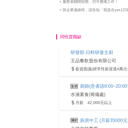
• 履歷表關閉狀態，仍可應徵工作！
• 與企業連絡時，請告知「我是在yes
同性質職缺
研發部-日料研發主廚
王品餐飲股份有限公司
薪資面議(經常性薪資達4萬元
廚師(意者請8:00~20:0
水湳素食(籌備處)
月薪 42,000元以上
廚房中工 (月薪3500