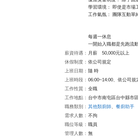
學習環境： 即使是市場
工作氣氛： 團隊互動單
每週一休息
一開始入職都是先跑流
薪資待遇：
月薪 50,000元以上
休假制度：
依公司規定
上班日期：
隨 時
上班時段：
06:00~14:00、依公司規
工作性質：
全職
工作地點：
台中市南屯區台中縣市
職務類別：
其他類廚師
、
餐廚助手
需求人數：
不拘
職位等級：
職員
管理人數：
無