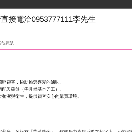
接電洽0953777111李先生
其他職缺
招呼顧客，協助挑選喜愛的滷味。
切配與擺盤（需具備基本刀工）。
位整潔與衛生，提供顧客安心的購買環境。
固定薪資，另設有「業績獎金」，你的努力直接反映在薪水上，不怕沒