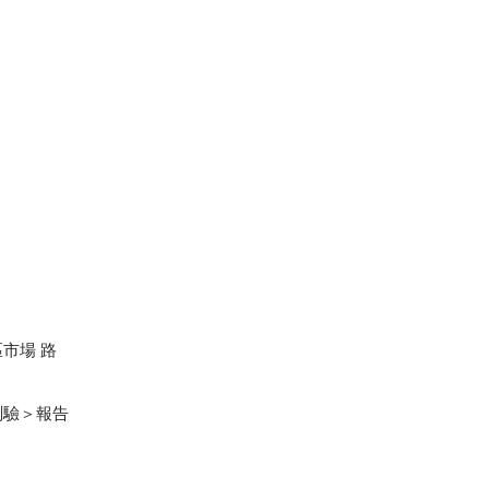
市場 路
測驗＞報告