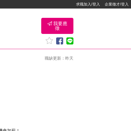
求職加入/登入
企業徵才/登入
我要應
徵
職缺更新：昨天
機會加薪！