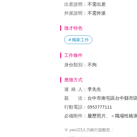
出差說明：
不需出差
外派說明：
不需外派
徵才特色
＃獨家工作
工作條件
身份類別：
不拘
應徵方式
連絡
人：
李先生
親 洽：
台中市南屯區台中縣市區
行動電話：
必備附件：
履歷照片、＜職場性格
※ yes123人力銀行提醒您：