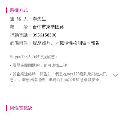
應徵方式
連絡
人：
李先生
親 洽：
台中市東勢區路
行動電話：
必備附件：
履歷照片、＜職場性格測驗＞報告
※ yes123人力銀行提醒您：
• 履歷表關閉狀態，仍可應徵工作！
• 與企業連絡時，請告知「我是在yes123看到此則徵人訊
息」，遵守求職禮儀、準時前往面試並留意求職安全。
同性質職缺