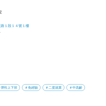
定
復路１段１４號１樓
介
＃彈性上下班
＃免經驗
＃二度就業
＃中高齡