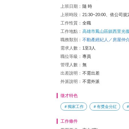
上班日期：
隨 時
上班時段：
21:30~20:00、依公司規
工作性質：
全職
工作地點：
高雄市鳳山區鎮西里光
職務類別：
不動產經紀人／房屋仲
需求人數：
1至3人
職位等級：
專員
管理人數：
無
出差說明：
不需出差
外派說明：
不需外派
徵才特色
＃獨家工作
＃有獎金分紅
工作條件