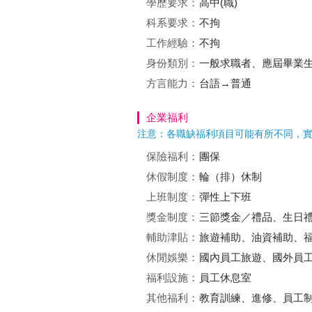
學歷要求：
高中(職)
科系要求：
不拘
工作經驗：
不拘
身份類別：
一般求職者、應屆畢業
方言能力：
台語→普通
企業福利
注意：各職缺福利項目可能有所不同，
保險福利：
團保
休假制度：
輪（排）休制
上班制度：
彈性上下班
獎金制度：
三節獎金／禮品、生日
輔助津貼：
旅遊補助、油資補助、福
休閒娛樂：
國內員工旅遊、國外員工
福利設施：
員工休息室
其他福利：
教育訓練、進修、員工