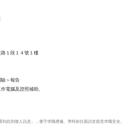
車
復路１段１４號１樓
測驗＞報告
工作電腦及證照補助。
123看到此則徵人訊息」，遵守求職禮儀、準時前往面試並留意求職安全。