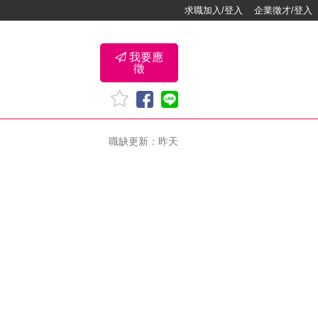
求職加入/登入
企業徵才/登入
我要應
徵
職缺更新：昨天