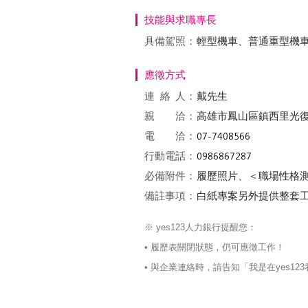
技能與求職專長
具備駕照：
輕型機車、普通重型機
應徵方式
連絡
人：
戴先生
親 洽：
高雄市鳳山區鎮西里光
電 洽：
行動電話：
必備附件：
履歷照片、＜職場性格
備註事項：
白紙專案另外提供整套
※ yes123人力銀行提醒您：
• 履歷表關閉狀態，仍可應徵工作！
• 與企業連絡時，請告知「我是在yes