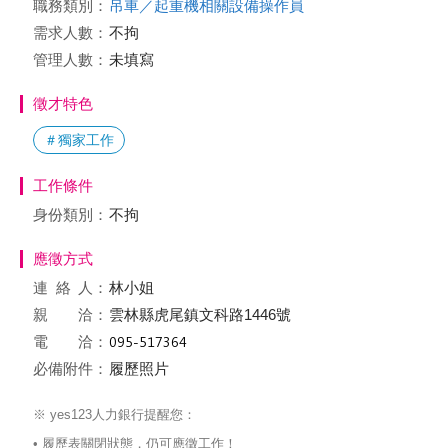
職務類別：
吊車／起重機相關設備操作員
需求人數：
不拘
管理人數：
未填寫
徵才特色
＃獨家工作
工作條件
身份類別：
不拘
應徵方式
連絡
人：
林小姐
親 洽：
雲林縣虎尾鎮文科路1446號
電 洽：
必備附件：
履歷照片
※ yes123人力銀行提醒您：
• 履歷表關閉狀態，仍可應徵工作！