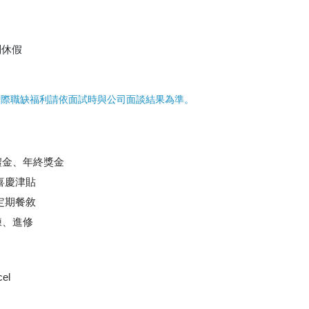
別休假
實際職缺福利請依面試時與公司面談結果為準。
禮金、年終獎金
喜慶津貼
定期餐敘
練、進修
el