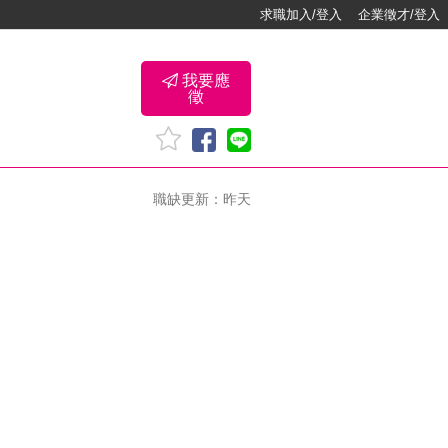
求職加入/登入
企業徵才/登入
我要應
徵
職缺更新：昨天