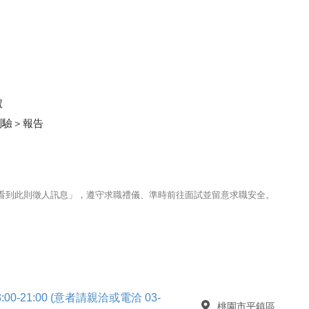
號
測驗＞報告
123看到此則徵人訊息」，遵守求職禮儀、準時前往面試並留意求職安全。
:00-21:00 (意者請親洽或電洽 03-
桃園市平鎮區