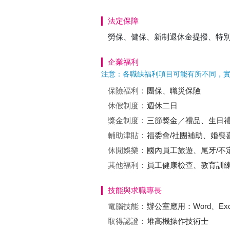
法定保障
勞保、健保、新制退休金提撥、特
企業福利
注意：各職缺福利項目可能有所不同，
保險福利：
團保、職災保險
休假制度：
週休二日
獎金制度：
三節獎金／禮品、生日
輔助津貼：
福委會/社團補助、婚喪
休閒娛樂：
國內員工旅遊、尾牙/不
其他福利：
員工健康檢查、教育訓
技能與求職專長
電腦技能：
辦公室應用：Word、Exc
取得認證：
堆高機操作技術士