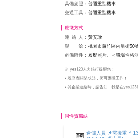
具備駕照：
普通重型機車
交通工具：
普通重型機車
應徵方式
連絡
人：
黃安瑜
親 洽：
桃園市蘆竹區內厝街50
必備附件：
履歷照片、＜職場性格
※ yes123人力銀行提醒您：
• 履歷表關閉狀態，仍可應徵工作！
• 與企業連絡時，請告知「我是在yes
同性質職缺
倉儲人員 📌需搬重📌 13