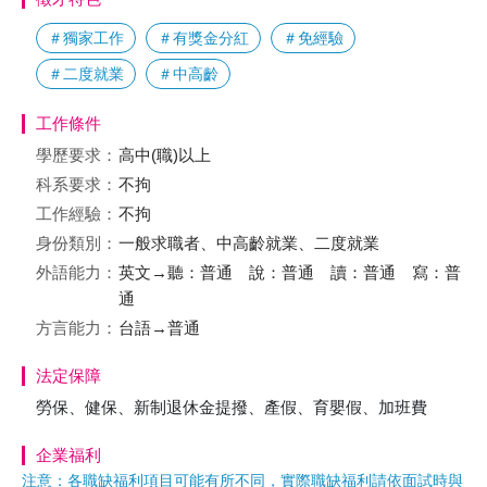
＃獨家工作
＃有獎金分紅
＃免經驗
＃二度就業
＃中高齡
工作條件
學歷要求：
高中(職)以上
科系要求：
不拘
工作經驗：
不拘
身份類別：
一般求職者、中高齡就業、二度就業
外語能力：
英文→聽：普通 說：普通 讀：普通 寫：普
通
方言能力：
台語→普通
法定保障
勞保、健保、新制退休金提撥、產假、育嬰假、加班費
企業福利
注意：各職缺福利項目可能有所不同，實際職缺福利請依面試時與