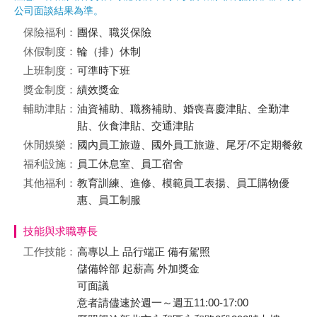
公司面談結果為準。
保險福利：
團保、職災保險
休假制度：
輪（排）休制
上班制度：
可準時下班
獎金制度：
績效獎金
輔助津貼：
油資補助、職務補助、婚喪喜慶津貼、全勤津
貼、伙食津貼、交通津貼
休閒娛樂：
國內員工旅遊、國外員工旅遊、尾牙/不定期餐敘
福利設施：
員工休息室、員工宿舍
其他福利：
教育訓練、進修、模範員工表揚、員工購物優
惠、員工制服
技能與求職專長
工作技能：
高專以上 品行端正 備有駕照
儲備幹部 起薪高 外加獎金
可面議
意者請儘速於週一～週五11:00-17:00