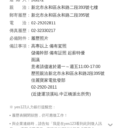
親 洽：
新北市永和區永和路二段393號七樓
郵寄履歷：
新北市永和區永和路二段395號
電 洽：
傳真履歷：
02-32330217
必備附件：
履歷照片
備註事項：
高專以上 備有駕照
儲備幹部 備有証照 起薪特優
面議
意者請儘速於週一～週五11:00-17:00
歷照親洽新北市永和區永和路2段395號
佳麗寶家電批發部
02-2920-2811
(近捷運頂溪站.中正橋派出所旁)
※ yes123人力銀行提醒您：
• 履歷表關閉狀態，仍可應徵工作！
• 與企業連絡時，請告知「我是在yes123看到此則徵人訊