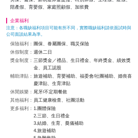
陪產假、育嬰假、家庭照顧假、加班費
企業福利
注意：各職缺福利項目可能有所不同，實際職缺福利請依面試時與
公司面談結果為準。
保險福利：
團保、眷屬團保、職災保險
休假制度：
週休二日
獎金制度：
三節獎金／禮品、生日禮金、年終獎金、績效獎
金、員工認股
輔助津貼：
旅遊補助、育嬰補助、福委會/社團補助、婚喪喜
慶津貼、生育津貼
休閒娛樂：
尾牙/不定期餐敘
其他福利：
員工健康檢查、社團活動
更多福利：
1.團體保險
2.三節、生日禮金
3.結婚、生育、奠儀補助
4.旅遊補助
5.急難救助