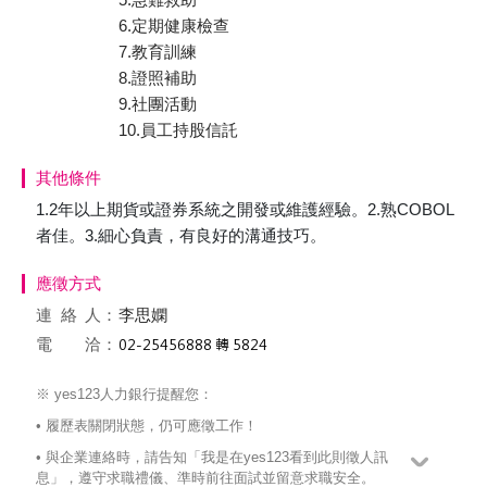
6.定期健康檢查
7.教育訓練
8.證照補助
9.社團活動
10.員工持股信託
其他條件
1.2年以上期貨或證券系統之開發或維護經驗。2.熟COBOL
者佳。3.細心負責，有良好的溝通技巧。
應徵方式
連絡
人：
李思嫻
電 洽：
※ yes123人力銀行提醒您：
• 履歷表關閉狀態，仍可應徵工作！
• 與企業連絡時，請告知「我是在yes123看到此則徵人訊
息」，遵守求職禮儀、準時前往面試並留意求職安全。