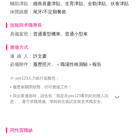
輔助津貼：
婚喪喜慶津貼、生育津貼、全勤津貼、伙食津貼
休閒娛樂：
尾牙/不定期餐敘
技能與求職專長
具備駕照：
普通重型機車、普通小型車
應徵方式
連絡
人：
許文慶
必備附件：
履歷照片、＜職場性格測驗＞報告
※ yes123人力銀行提醒您：
• 履歷表關閉狀態，仍可應徵工作！
• 與企業連絡時，請告知「我是在yes123看到此則徵人訊
息」，遵守求職禮儀、準時前往面試並留意求職安全。
同性質職缺