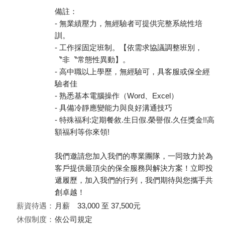
備註：
- 無業績壓力，無經驗者可提供完整系統性培
訓。
- 工作採固定班制。【依需求協議調整班別，
〝非〝常態性異動】。
- 高中職以上學歷，無經驗可，具客服或保全經
驗者佳
- 熟悉基本電腦操作（Word、Excel）
- 具備冷靜應變能力與良好溝通技巧
- 特殊福利:定期餐敘.生日假.榮譽假.久任獎金!!高
額福利等你來領!
我們邀請您加入我們的專業團隊，一同致力於為
客戶提供最頂尖的保全服務與解決方案！立即投
遞履歷，加入我們的行列，我們期待與您攜手共
創卓越！
薪資待遇：
月薪 33,000 至 37,500元
休假制度：
依公司規定