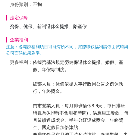
身份類別：
不拘
法定保障
勞保、健保、新制退休金提撥、陪產假
企業福利
注意：各職缺福利項目可能有所不同，實際職缺福利請依面試時與
公司面談結果為準。
更多福利：
依據勞基法規定勞健保退休金提撥、婚假、產
假、年假等制度。
總部人員：休假依據人事行政局公告之例休執
行，年終獎金。
門市營業人員：每月排班輪休8-9天，每日排班
時數為8小時(不含用餐時間)，供應員工餐飲，每
月業績達成獎金、半年分紅達成獎金、年終獎
金、國定假日加倍津貼。
兼職夥伴另有月總工時多時津貼、春酒聚餐、半