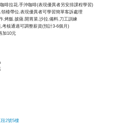
.咖啡拉花.手沖咖啡(表現優異者另安排課程學習)
桌.領檯帶位.表現優異者可學習簡單客訴處理
.烤飯.披薩.開胃菜.沙拉.備料.刀工訓練
考核通過可調整薪資(預計3-6個月)
再加10元
品
惠
段2號5樓