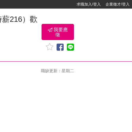
求職加入/登入
企業徵才/登入
薪216）歡
我要應
徵
職缺更新：星期二