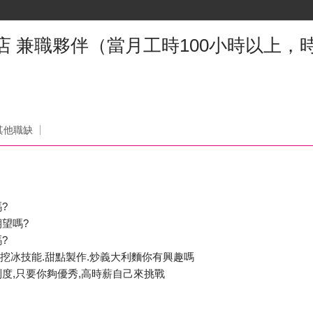
店 兼職夥伴（當月工時100小時以上，時
其他職缺
?
望嗎?
?
.挖冰技能.甜點製作.炒義大利麵你有興趣嗎
度,只要你夠優秀,高時薪自己來挑戰