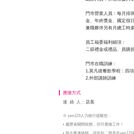
門市營業人員：每月排班
金、年終獎金、國定假
兼職夥伴另有月總工時
員工福委福利細項：
二節禮金或禮品、員購折
門市在職訓練：
1.莫凡彼餐飲學程：四
2.外部講師訓練
應徵方式
連絡
人：
店長
※ yes123人力銀行提醒您：
• 履歷表關閉狀態，仍可應徵工作！
• 與企業連絡時，請告知「我是在yes