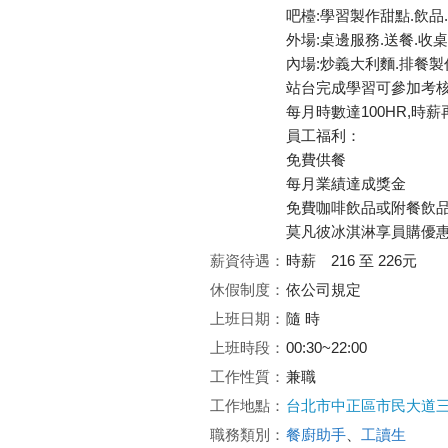
吧檯:學習製作甜點.飲品
外場:桌邊服務.送餐.收
內場:炒義大利麵.排餐製作
站台完成學習可參加考核,
每月時數達100HR,時薪
員工福利：
免費供餐
每月業績達成獎金
免費咖啡飲品或附餐飲
莫凡彼冰淇淋享員購優
薪資待遇：
時薪 216 至 226元
休假制度：
依公司規定
上班日期：
隨 時
上班時段：
00:30~22:00
工作性質：
兼職
工作地點：
台北市中正區市民大道三
職務類別：
餐廚助手
、
工讀生