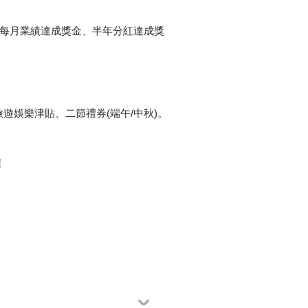
，每月業績達成獎金、半年分紅達成獎
娛樂津貼、二節禮券(端午/中秋)。
程