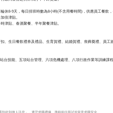
輪休8-9天，每日排班時數為8小時(不含用餐時間)，供應員工餐飲
日加倍津貼。
多時津貼、春酒聚餐、半年聚餐津貼。
扣、生日餐飲禮券及禮品、生育賀禮、結婚賀禮、喪葬奠禮、員工旅遊
項站台技能、五項站台管理、六項危機處理、八項行政作業等訓練課
123看到此則徵人訊息」，遵守求職禮儀、準時前往面試並留意求職安全。