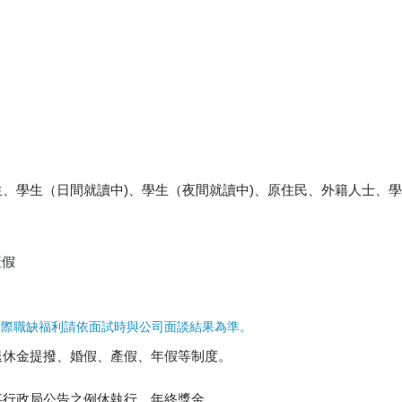
、學生（日間就讀中)、學生（夜間就讀中)、原住民、外籍人士、
產假
實際職缺福利請依面試時與公司面談結果為準。
退休金提撥、婚假、產假、年假等制度。
事行政局公告之例休執行，年終獎金。