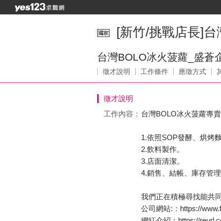
[新竹/挑戰店長]
台灣BOLO冰火菠蘿_盛蒼
徵才說明
工作條件
應徵方式
徵才說明
工作內容：
台灣BOLO冰火菠蘿專
1.依照SOP發酵、烘烤
2.飲料製作。
3.店面清潔。
4.銷售、結帳、庫存管
我們正在積極尋找能共
公司網站:：https://www.fa
網紅介紹：https://reurl.