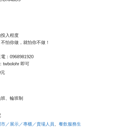
的投入程度
，不怕你做，就怕你不做！
0968981920
wbolohr 即可
0元
晚班、輪班制
配
門市／展示／專櫃／賣場人員
、
餐飲服務生