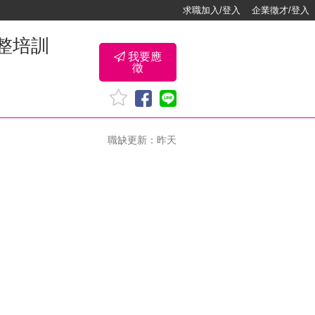
求職加入/登入
企業徵才/登入
完整培訓
我要應
徵
職缺更新：昨天