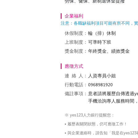
勞保、健保、新制退休金提撥
企業福利
注意：各職缺福利項目可能有所不同，
休假制度：
輪（排）休制
上班制度：
可準時下班
獎金制度：
年終獎金、績效獎金
應徵方式
連絡
人：
人資專員小姐
行動電話：
備註事項：
意者請將履歷自傳透過y
手機洽詢專人服務時間，周一~周
※ yes123人力銀行提醒您：
• 履歷表關閉狀態，仍可應徵工作！
• 與企業連絡時，請告知「我是在yes