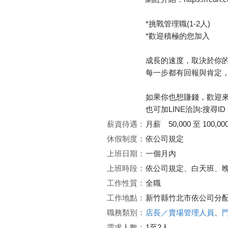
*挑戰管理職(1-2人)
*歡迎積極的您加入
成長的速度，取決於你
每一步都有回報與肯定
如果你也想賺錢，歡迎來電：
也可加LINE洽詢:搜尋ID：t
薪資待遇：
月薪 50,000 至 100,00
休假制度：
依公司規定
上班日期：
一個月內
上班時段：
依公司規定、白天班、
工作性質：
全職
工作地點：
新竹縣竹北市依公司分
職務類別：
店長／賣場管理人員
、
需求人數：
1至2人