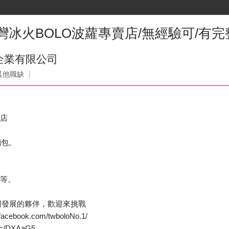
台灣冰火BOLO波蘿專賣店/無經驗可/有
企業有限公司
其他職缺
賣店
麵包。
理等。
同發展的夥伴，歡迎來挑戰
cebook.com/twboloNo.1/
cc/DXAaG5