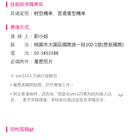
技能與求職專長
具備駕照：
輕型機車、普通重型機車
應徵方式
連絡
人：
劉小姐
親 洽：
桃園市大園區國際路一段102-1號(歷新國際)
電 洽：
必備附件：
履歷照片
※ yes123人力銀行提醒您：
• 履歷表關閉狀態，仍可應徵工作！
• 與企業連絡時，請告知「我是在yes123看到此則徵人訊
息」，遵守求職禮儀、準時前往面試並留意求職安全。
同性質職缺