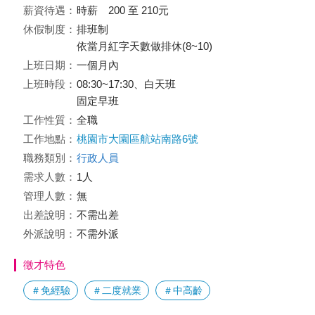
薪資待遇：
時薪 200 至 210元
休假制度：
排班制
依當月紅字天數做排休(8~10)
上班日期：
一個月內
上班時段：
08:30~17:30、白天班
固定早班
工作性質：
全職
工作地點：
桃園市大園區航站南路6號
職務類別：
行政人員
需求人數：
1人
管理人數：
無
出差說明：
不需出差
外派說明：
不需外派
徵才特色
＃免經驗
＃二度就業
＃中高齡