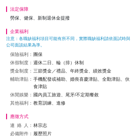
法定保障
勞保、健保、新制退休金提撥
企業福利
注意：各職缺福利項目可能有所不同，實際職缺福利請依面試時與
公司面談結果為準。
保險福利：
團保
休假制度：
週休二日、輪（排）休制
獎金制度：
三節獎金／禮品、年終獎金、績效獎金
輔助津貼：
手機配發或補助、婚喪喜慶津貼、全勤津貼、伙
食津貼
休閒娛樂：
國內員工旅遊、尾牙/不定期餐敘
其他福利：
教育訓練、進修
應徵方式
連絡
人：
林宗志
必備附件：
履歷照片