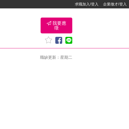
求職加入/登入
企業徵才/登入
我要應
徵
職缺更新：星期二