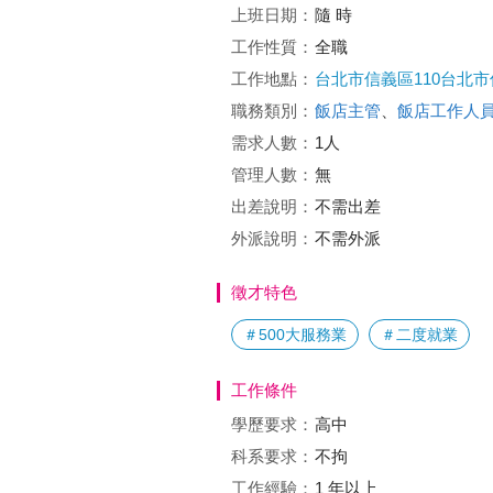
上班日期：
隨 時
工作性質：
全職
工作地點：
台北市信義區110台北
職務類別：
飯店主管
、
飯店工作人
需求人數：
1人
管理人數：
無
出差說明：
不需出差
外派說明：
不需外派
徵才特色
＃500大服務業
＃二度就業
工作條件
學歷要求：
高中
科系要求：
不拘
工作經驗：
1 年以上