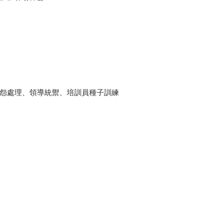
抱怨處理、領導統禦、培訓員種子訓練