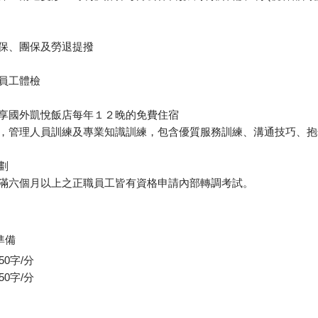
健保、團保及勞退提撥
度員工體檢
，享國外凱悅飯店每年１２晚的免費住宿
練，管理人員訓練及專業知識訓練，包含優質服務訓練、溝通技巧、
劃
職滿六個月以上之正職員工皆有資格申請內部轉調考試。
準備
0字/分
0字/分