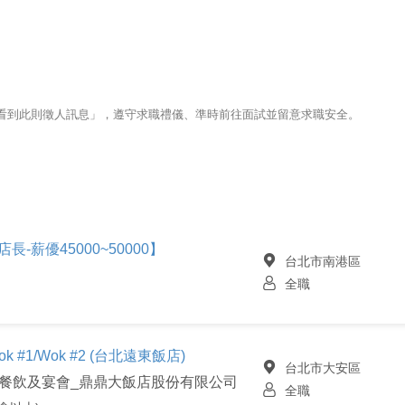
123看到此則徵人訊息」，遵守求職禮儀、準時前往面試並留意求職安全。
長-薪優45000~50000】
台北市南港區
全職
#1/Wok #2 (台北遠東飯店)
台北市大安區
50餐飲及宴會_鼎鼎大飯店股份有限公司
全職