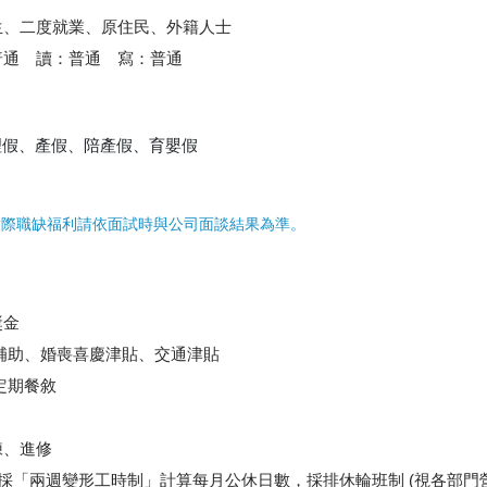
生、二度就業、原住民、外籍人士
普通 讀：普通 寫：普通
理假、產假、陪產假、育嬰假
實際職缺福利請依面試時與公司面談結果為準。
獎金
補助、婚喪喜慶津貼、交通津貼
定期餐敘
練、進修
皆採「兩週變形工時制」計算每月公休日數，採排休輪班制 (視各部門