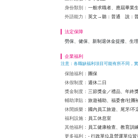
身份類別：
一般求職者、應屆畢業
外語能力：
英文→聽：普通 說：
法定保障
勞保、健保、新制退休金提撥、生
企業福利
注意：各職缺福利項目可能有所不同，
保險福利：
團保
休假制度：
週休二日
獎金制度：
三節獎金／禮品、年終
輔助津貼：
旅遊補助、福委會/社團
休閒娛樂：
國內員工旅遊、尾牙/不
福利設施：
員工休息室
其他福利：
員工健康檢查、教育訓
更多福利：
- 行政單位及營運單位