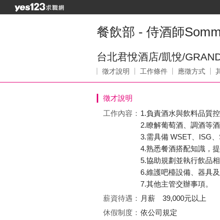
餐飲部 - 侍酒師Sommil
台北君悅酒店/凱悅/GRAND
徵才說明
工作條件
應徵方式
徵才說明
工作內容：
1.負責酒水與飲料品質
2.瞭解葡萄酒、調酒等
3.需具備 WSET、ISG
4.熟悉餐酒搭配知識，
5.協助規劃並執行飲品
6.維護吧檯設備、器具
7.其他主管交辦事項。
薪資待遇：
月薪 39,000元以上
休假制度：
依公司規定