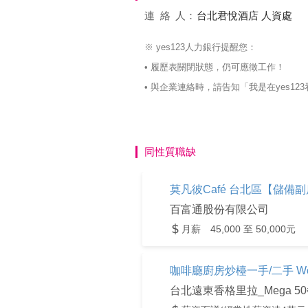
連絡
人：
台北君悅酒店 人資處
※ yes123人力銀行提醒您：
• 履歷表關閉狀態，仍可應徵工作！
• 與企業連絡時，請告知「我是在yes
同性質職缺
莫凡彼Café 台北區【儲備副店
百富通股份有限公司
月薪 45,000 至 50,000元
咖啡廳廚房炒檯一手/二手 Wok 
台北遠東香格里拉_Mega 