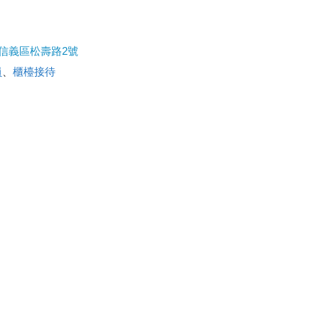
市信義區松壽路2號
員
、
櫃檯接待