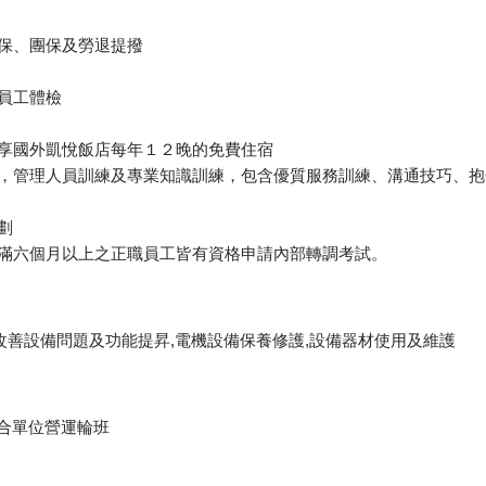
健保、團保及勞退提撥
度員工體檢
，享國外凱悅飯店每年１２晚的免費住宿
練，管理人員訓練及專業知識訓練，包含優質服務訓練、溝通技巧、
劃
職滿六個月以上之正職員工皆有資格申請內部轉調考試。
改善設備問題及功能提昇,電機設備保養修護,設備器材使用及維護
配合單位營運輪班