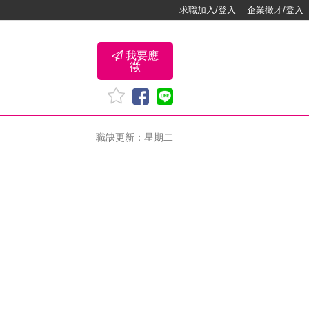
求職加入/登入
企業徵才/登入
我要應
徵
職缺更新：星期二