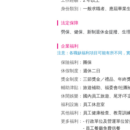
工作經驗：
2 年以上
身份類別：
一般求職者、應屆畢業
法定保障
勞保、健保、新制退休金提撥、生
企業福利
注意：各職缺福利項目可能有所不同，
保險福利：
團保
休假制度：
週休二日
獎金制度：
三節獎金／禮品、年終
輔助津貼：
旅遊補助、福委會/社團
休閒娛樂：
國內員工旅遊、尾牙/不
福利設施：
員工休息室
其他福利：
員工健康檢查、教育訓
更多福利：
- 行政單位及營運單位
- 員工餐廳免費供餐