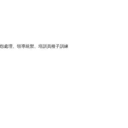
抱怨處理、領導統禦、培訓員種子訓練