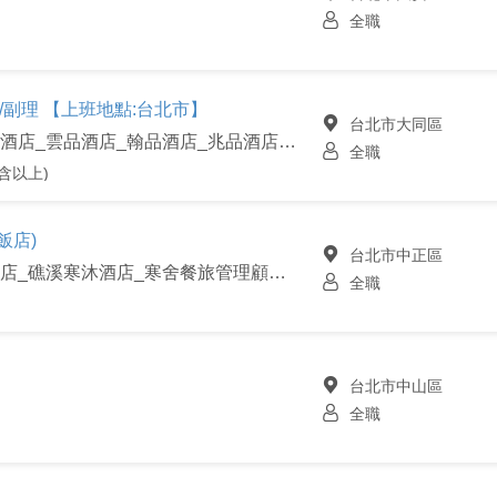
全職
組經/副理 【上班地點:台北市】
台北市大同區
雲朗觀光股份有限公司_君品酒店_雲品酒店_翰品酒店_兆品酒店_品文旅
全職
含以上)
飯店)
台北市中正區
台北喜來登飯店_寒舍艾美酒店_礁溪寒沐酒店_寒舍餐旅管理顧問股份有限公司
全職
台北市中山區
全職