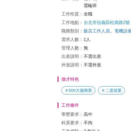
需輪班
工作性質：
全職
工作地點：
台北市信義區松壽路2號
職務類別：
飯店工作人員
、
電機設
需求人數：
1人
管理人數：
無
出差說明：
不需出差
外派說明：
不需外派
徵才特色
＃500大服務業
＃二度就業
工作條件
學歷要求：
高中
科系要求：
不拘