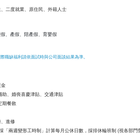
生、二度就業、原住民、外籍人士
理假、產假、陪產假、育嬰假
實際職缺福利請依面試時與公司面談結果為準。
獎金
補助、婚喪喜慶津貼、交通津貼
定期餐敘
練、進修
皆採「兩週變形工時制」計算每月公休日數，採排休輪班制 (視各部門