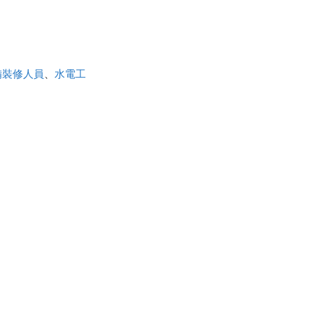
備裝修人員
、
水電工