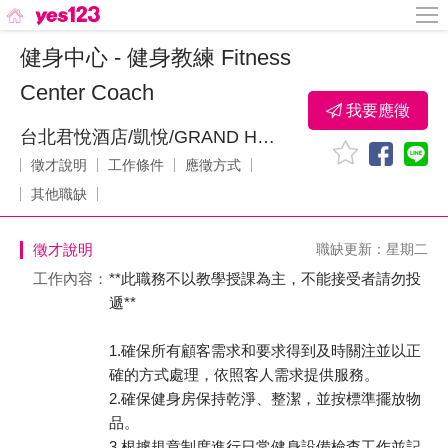
健身中心 - 健身教練 Fitness
Center Coach
我要應徵
台北君悅酒店/凱悅/GRAND HYATT TAIPEI_豐隆大飯店股份有限公司
徵才說明
工作條件
應徵方式
其他職缺
徵才說明
職缺更新：星期二
工作內容：
**此職務不以教學授課為主，不能接受者請勿投
遞**
1.確保所有顧客需求和要求得到及時關注並以正
確的方式處理，依照客人需求提供服務。
2.確保健身房保持乾淨、整潔，並按標準擺放物
品。
3.根據規章制度進行日常健身設備檢查工作並記