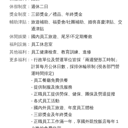
休假制度：
週休二日
獎金制度：
三節獎金／禮品、年終獎金
輔助津貼：
旅遊補助、福委會/社團補助、婚喪喜慶津貼、交
通津貼
休閒娛樂：
國內員工旅遊、尾牙/不定期餐敘
福利設施：
員工休息室
其他福利：
員工健康檢查、教育訓練、進修
更多福利：
- 行政單位及營運單位皆採「兩週變形工時制」
計算每月公休日數，採排休輪班制 (視各部門營
運時間排定)
- 員工餐廳免費供餐
- 提供制服及換洗服務
- 正職員工提供勞保、健保、團保及勞退提撥
- 各式員工活動
- 國內外員工旅遊、年度員工體檢
- 三節獎金及年終獎金
- 正職員工工作滿一年，享國外凱悅飯店每年１