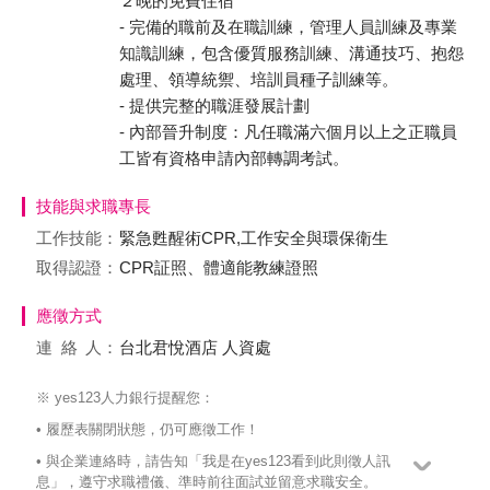
２晚的免費住宿
- 完備的職前及在職訓練，管理人員訓練及專業
知識訓練，包含優質服務訓練、溝通技巧、抱怨
處理、領導統禦、培訓員種子訓練等。
- 提供完整的職涯發展計劃
- 內部晉升制度：凡任職滿六個月以上之正職員
工皆有資格申請內部轉調考試。
技能與求職專長
工作技能：
緊急甦醒術CPR,工作安全與環保衛生
取得認證：
CPR証照、體適能教練證照
應徵方式
連絡
人：
台北君悅酒店 人資處
※ yes123人力銀行提醒您：
• 履歷表關閉狀態，仍可應徵工作！
• 與企業連絡時，請告知「我是在yes123看到此則徵人訊
息」，遵守求職禮儀、準時前往面試並留意求職安全。