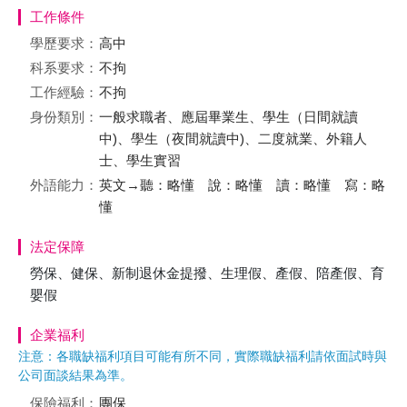
工作條件
學歷要求：
高中
科系要求：
不拘
工作經驗：
不拘
身份類別：
一般求職者、應屆畢業生、學生（日間就讀
中)、學生（夜間就讀中)、二度就業、外籍人
士、學生實習
外語能力：
英文→聽：略懂 說：略懂 讀：略懂 寫：略
懂
法定保障
勞保、健保、新制退休金提撥、生理假、產假、陪產假、育
嬰假
企業福利
注意：各職缺福利項目可能有所不同，實際職缺福利請依面試時與
公司面談結果為準。
保險福利：
團保