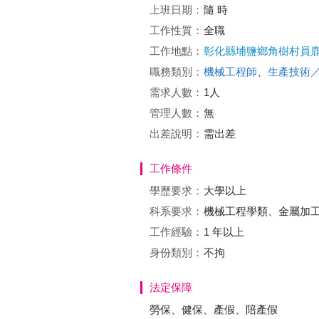
上班日期：
隨 時
工作性質：
全職
工作地點：
彰化縣埔鹽鄉角樹村員鹿
職務類別：
機械工程師
、
生產技術
需求人數：
1人
管理人數：
無
出差說明：
需出差
工作條件
學歷要求：
大學以上
科系要求：
機械工程學類、金屬加
工作經驗：
1 年以上
身份類別：
不拘
法定保障
勞保、健保、產假、陪產假