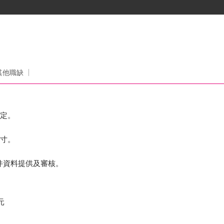
司
其他職缺
設定。
尺寸。
關文件資料提供及審核。
元