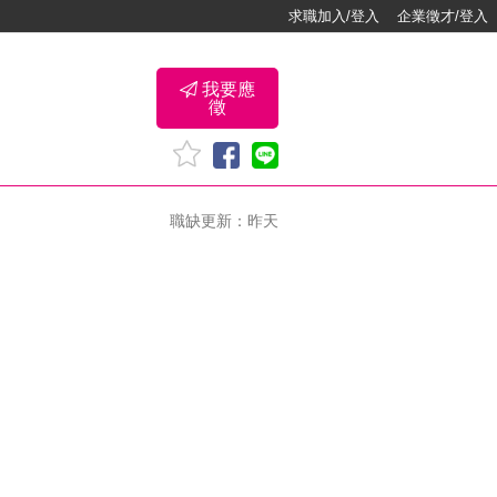
求職加入/登入
企業徵才/登入
我要應
徵
職缺更新：昨天