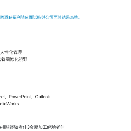
實際職缺福利請依面試時與公司面談結果為準。
及人性化管理
培養國際化視野
PowerPoint、Outlook
idWorks
QP)相關經驗者佳3金屬加工經驗者佳