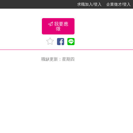
求職加入/登入
企業徵才/登入
我要應
徵
職缺更新：星期四