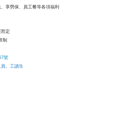
洗、享勞保、員工餐等各項福利
運而定
輪班制
7號
人員
、
工讀生