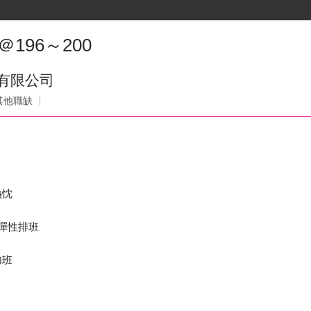
196～200
業有限公司
其他職缺
熱忱
上彈性排班
加班