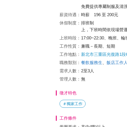
免費提供專屬制服及清
薪資待遇：
時薪 196 至 200元
休假制度：
排班制
上，下班時間依現場營
上班時段：
17:00~22:30、晚班、
工作性質：
兼職－長期、短期
工作地點：
新北市三重區光復路1段6
職務類別：
餐飲服務生
、
飯店工作
需求人數：
2至3人
管理人數：
無
徵才特色
＃獨家工作
工作條件
學歷要求：
高中(職)以上