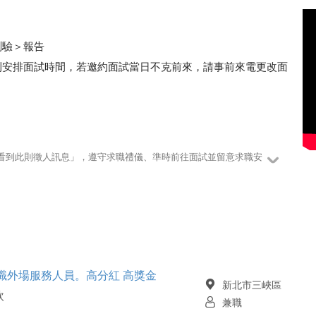
測驗＞報告
利安排面試時間，若邀約面試當日不克前來，請事前來電更改面
123看到此則徵人訊息」，遵守求職禮儀、準時前往面試並留意求職安
店) 兼職外場服務人員。高分紅 高獎金
新北市三峽區
飲
兼職