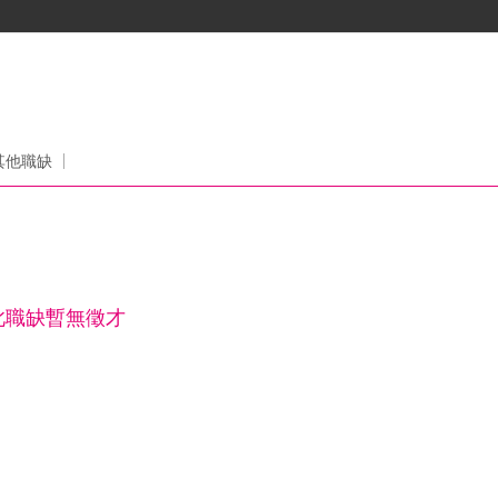
其他職缺
此職缺暫無徵才