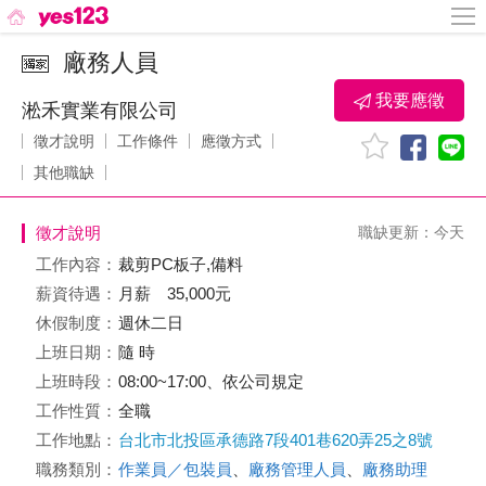
廠務人員
我要應徵
淞禾實業有限公司
徵才說明
工作條件
應徵方式
其他職缺
徵才說明
職缺更新：今天
工作內容：
裁剪PC板子,備料
薪資待遇：
月薪 35,000元
休假制度：
週休二日
上班日期：
隨 時
上班時段：
08:00~17:00、依公司規定
工作性質：
全職
工作地點：
台北市北投區承德路7段401巷620弄25之8號
職務類別：
作業員／包裝員
、
廠務管理人員
、
廠務助理