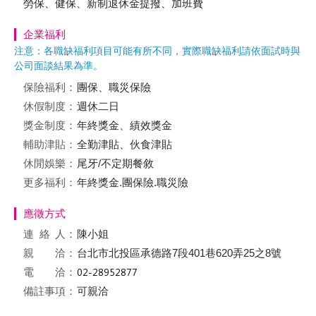
勞保、健保、新制退休金提撥、加班費
企業福利
注意：各職缺福利項目可能有所不同，實際職缺福利請依面試時與
公司面談結果為準。
保險福利：
團保、職災保險
休假制度：
週休二日
獎金制度：
年終獎金、績效獎金
輔助津貼：
全勤津貼、伙食津貼
休閒娛樂：
尾牙/不定期餐敘
更多福利：
年終獎金.團保險.職災險
應徵方式
連絡
人：
陳小姐
親 洽：
台北市北投區承德路7段401巷620弄25之8號
電 洽：
備註事項：
可親洽