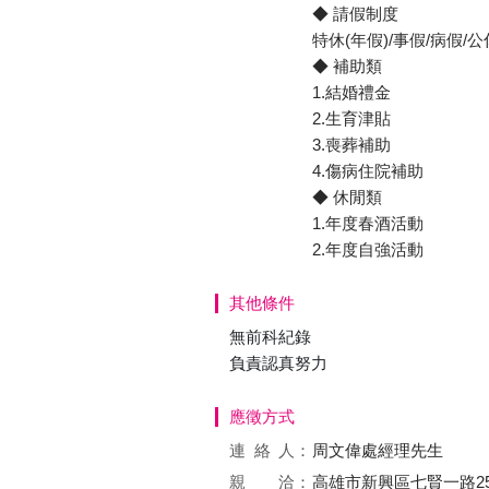
◆ 請假制度
特休(年假)/事假/病假/
◆ 補助類
1.結婚禮金
2.生育津貼
3.喪葬補助
4.傷病住院補助
◆ 休閒類
1.年度春酒活動
2.年度自強活動
其他條件
無前科紀錄
負責認真努力
應徵方式
連絡
人：
周文偉處經理先生
親 洽：
高雄市新興區七賢一路25