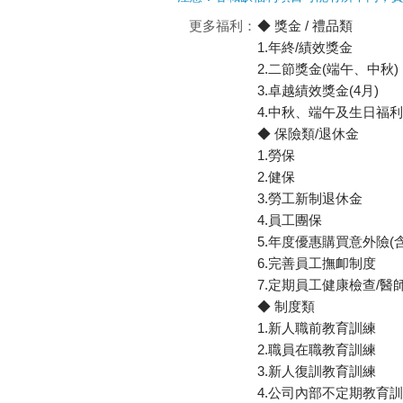
更多福利：
◆ 獎金 / 禮品類
1.年終/績效獎金
2.二節獎金(端午、中秋)
3.卓越績效獎金(4月)
4.中秋、端午及生日福
◆ 保險類/退休金
1.勞保
2.健保
3.勞工新制退休金
4.員工團保
5.年度優惠購買意外險(
6.完善員工撫卹制度
7.定期員工健康檢查/
◆ 制度類
1.新人職前教育訓練
2.職員在職教育訓練
3.新人復訓教育訓練
4.公司內部不定期教育