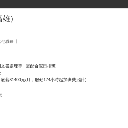
高雄）
其他職缺
文書處理等 ; 需配合假日排班
金
薪31400元/月，服勤174小時起加班費另計）
元