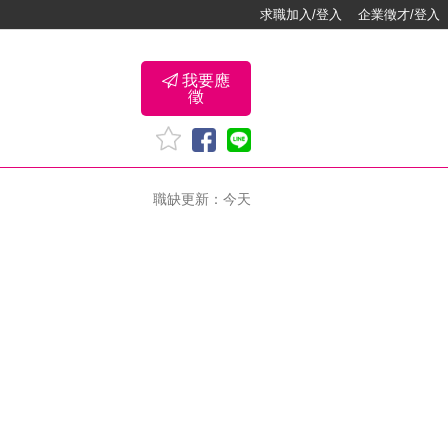
求職加入/登入
企業徵才/登入
我要應
徵
職缺更新：今天