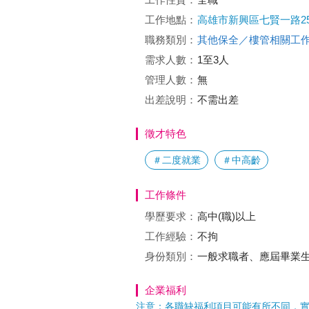
工作地點：
高雄市新興區七賢一路25
職務類別：
其他保全／樓管相關工
需求人數：
1至3人
管理人數：
無
出差說明：
不需出差
徵才特色
＃二度就業
＃中高齡
工作條件
學歷要求：
高中(職)以上
工作經驗：
不拘
身份類別：
一般求職者、應屆畢業
企業福利
注意：各職缺福利項目可能有所不同，