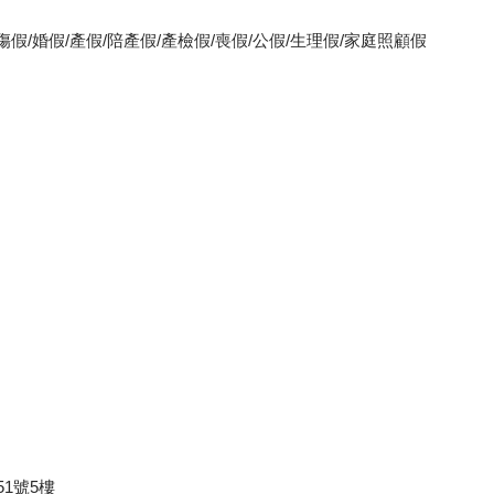
公傷假/婚假/產假/陪產假/產檢假/喪假/公假/生理假/家庭照顧假
1號5樓