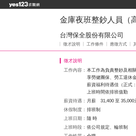
金庫夜班整鈔人員（
台灣保全股份有限公司
徵才說明
工作條件
應徵方式
徵才說明
工作內容：
本工作為負責整鈔及相關
享勞健團保、勞工退休
薪資福利待遇佳（正式：底
上班時間依排班值勤
薪資待遇：
月薪 31,400 至 35,000
休假制度：
排班制
上班日期：
隨 時
上班時段：
依公司規定、輪班制
工作性質：
全職