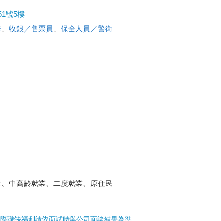
1號5樓
作
、
收銀／售票員
、
保全人員／警衛
生、中高齡就業、二度就業、原住民
實際職缺福利請依面試時與公司面談結果為準。