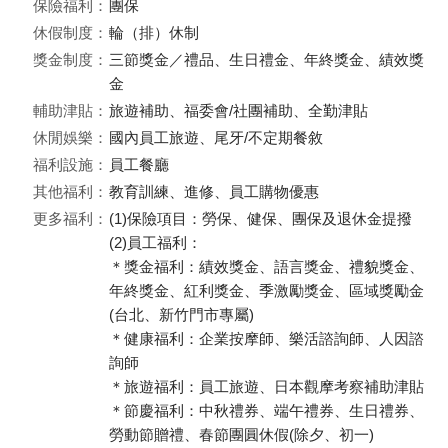
保險福利：
團保
休假制度：
輪（排）休制
獎金制度：
三節獎金／禮品、生日禮金、年終獎金、績效獎
金
輔助津貼：
旅遊補助、福委會/社團補助、全勤津貼
休閒娛樂：
國內員工旅遊、尾牙/不定期餐敘
福利設施：
員工餐廳
其他福利：
教育訓練、進修、員工購物優惠
更多福利：
(1)保險項目：勞保、健保、團保及退休金提撥
(2)員工福利：
＊獎金福利：績效獎金、語言獎金、禮貌獎金、
年終獎金、紅利獎金、季激勵獎金、區域獎勵金
(台北、新竹門市專屬)
＊健康福利：企業按摩師、樂活諮詢師、人因諮
詢師
＊旅遊福利：員工旅遊、日本觀摩考察補助津貼
＊節慶福利：中秋禮券、端午禮券、生日禮券、
勞動節贈禮、春節團圓休假(除夕、初一)