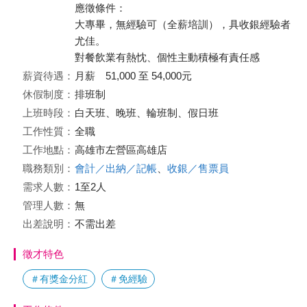
應徵條件：
大專畢，無經驗可（全薪培訓），具收銀經驗者
尤佳。
對餐飲業有熱忱、個性主動積極有責任感
薪資待遇：
月薪 51,000 至 54,000元
休假制度：
排班制
上班時段：
白天班、晚班、輪班制、假日班
工作性質：
全職
工作地點：
高雄市左營區高雄店
職務類別：
會計／出納／記帳
、
收銀／售票員
需求人數：
1至2人
管理人數：
無
出差說明：
不需出差
徵才特色
＃有獎金分紅
＃免經驗