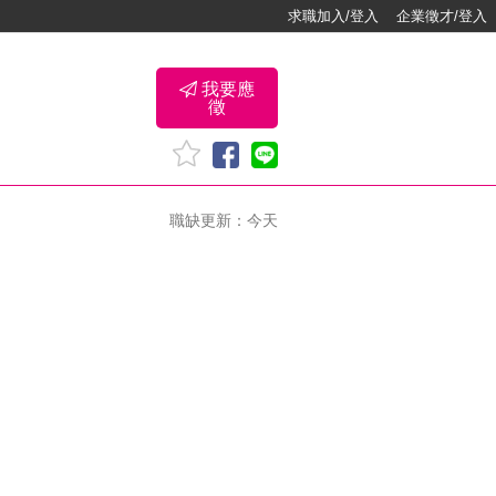
求職加入/登入
企業徵才/登入
我要應
徵
職缺更新：今天