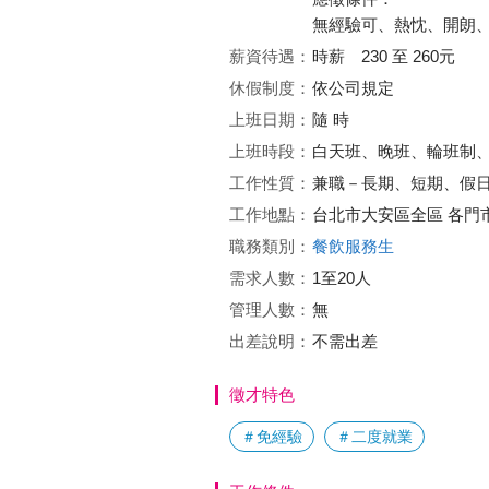
無經驗可、熱忱、開朗
薪資待遇：
時薪 230 至 260元
休假制度：
依公司規定
上班日期：
隨 時
上班時段：
白天班、晚班、輪班制
工作性質：
兼職－長期、短期、假
工作地點：
台北市大安區全區 各門市
職務類別：
餐飲服務生
需求人數：
1至20人
管理人數：
無
出差說明：
不需出差
徵才特色
＃免經驗
＃二度就業