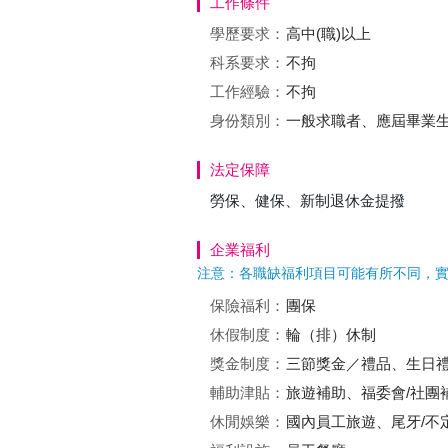
工作條件
學歷要求：
高中(職)以上
科系要求：
不拘
工作經驗：
不拘
身份類別：
一般求職者、應屆畢業生
法定保障
勞保、健保、新制退休金提撥
企業福利
注意：各職缺福利項目可能有所不同，
保險福利：
團保
休假制度：
輪（排）休制
獎金制度：
三節獎金／禮品、生日
輔助津貼：
旅遊補助、福委會/社團
休閒娛樂：
國內員工旅遊、尾牙/不