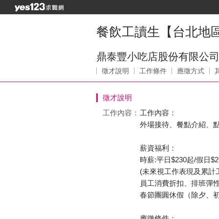
餐飲工讀生【台北地區
鼎泰豐小吃店股份有限公
徵才說明
工作條件
應徵方式
徵才說明
工作內容：
工作內容：
外場接待、餐點介紹、
薪資福利：
時薪:平日$230起/假日$2
(未來視工作表現及累計
員工消費折扣、排班彈
春節團圓休假（除夕、
應徵條件：