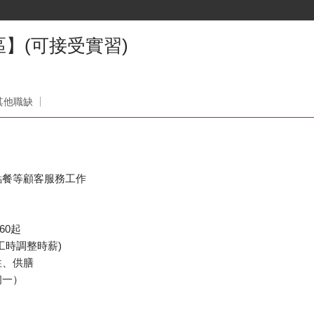
】(可接受實習)
司
其他職缺
點餐等顧客服務工作
60起
工時調整時薪)
性、供膳
初一）