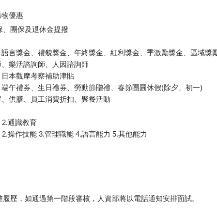
購物優惠
健保、團保及退休金提撥
語言獎金、禮貌獎金、年終獎金、紅利獎金、季激勵獎金、區域獎勵
師、樂活諮詢師、人因諮詢師
、日本觀摩考察補助津貼
端午禮券、生日禮券、勞動節贈禮、春節團圓休假(除夕、初一)
室、供膳、員工消費折扣、聚餐活動
 2.通識教育
2.操作技能 3.管理職能 4.語言能力 5.其他能力
3完整履歷，如通過第一階段審核，人資部將以電話通知安排面試。