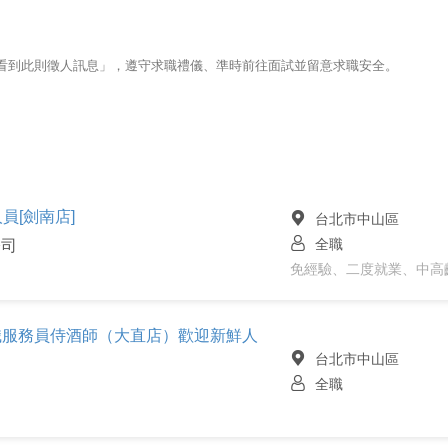
123看到此則徵人訊息」，遵守求職禮儀、準時前往面試並留意求職安全。
員[劍南店]
台北市中山區
全職
公司
免經驗、二度就業、中高
 外場正職服務員侍酒師（大直店）歡迎新鮮人
台北市中山區
全職