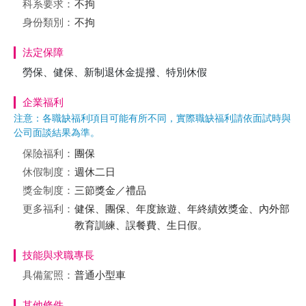
科系要求：
不拘
身份類別：
不拘
法定保障
勞保、健保、新制退休金提撥、特別休假
企業福利
注意：各職缺福利項目可能有所不同，實際職缺福利請依面試時與
公司面談結果為準。
保險福利：
團保
休假制度：
週休二日
獎金制度：
三節獎金／禮品
更多福利：
健保、團保、年度旅遊、年終績效獎金、內外部
教育訓練、誤餐費、生日假。
技能與求職專長
具備駕照：
普通小型車
其他條件