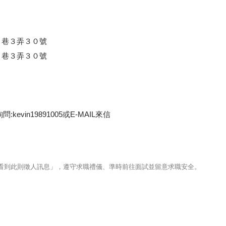
８巷３弄３０號
８巷３弄３０號
kevin19891005或E-MAIL來信
123看到此則徵人訊息」，遵守求職禮儀、準時前往面試並留意求職安全。