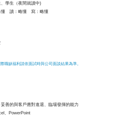
、學生（夜間就讀中)
略懂 讀：略懂 寫：略懂
假
實際職缺福利請依面試時與公司面談結果為準。
、妥善的與客戶應對進退、臨場發揮的能力
、PowerPoint