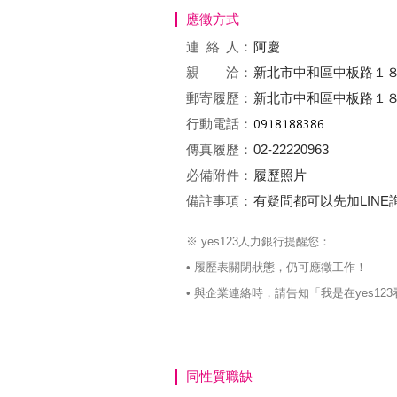
應徵方式
連絡
人：
阿慶
親 洽：
新北市中和區中板路１
郵寄履歷：
新北市中和區中板路１
行動電話：
傳真履歷：
02-22220963
必備附件：
履歷照片
備註事項：
有疑問都可以先加LINE詢問:
※ yes123人力銀行提醒您：
• 履歷表關閉狀態，仍可應徵工作！
• 與企業連絡時，請告知「我是在yes
同性質職缺