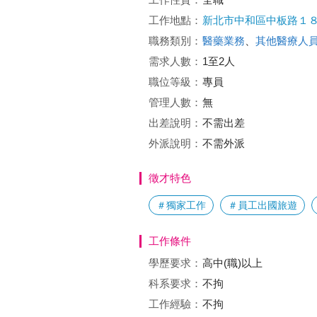
工作地點：
新北市中和區中板路１
職務類別：
醫藥業務
、
其他醫療人
需求人數：
1至2人
職位等級：
專員
管理人數：
無
出差說明：
不需出差
外派說明：
不需外派
徵才特色
＃獨家工作
＃員工出國旅遊
工作條件
學歷要求：
高中(職)以上
科系要求：
不拘
工作經驗：
不拘