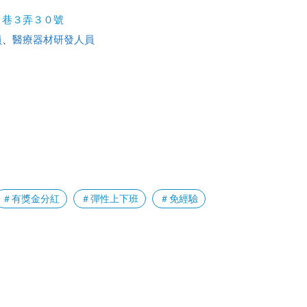
８巷３弄３０號
員
、
醫療器材研發人員
＃有獎金分紅
＃彈性上下班
＃免經驗