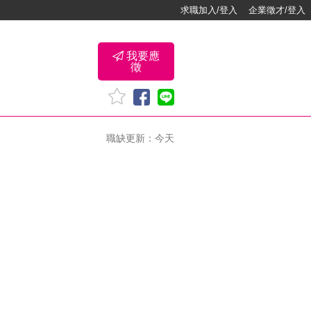
求職加入/登入
企業徵才/登入
我要應
徵
職缺更新：今天