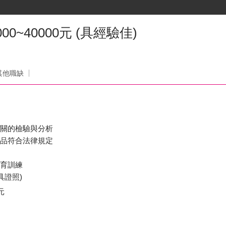
0~40000元 (具經驗佳)
司
其他職缺
相關的檢驗與分析
產品符合法律規定
教育訓練
具證照)
元