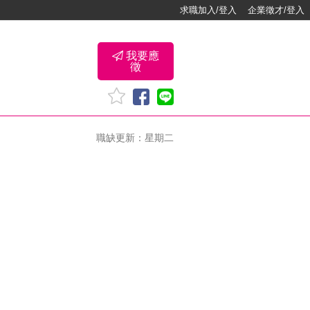
求職加入/登入
企業徵才/登入
我要應
徵
職缺更新：星期二