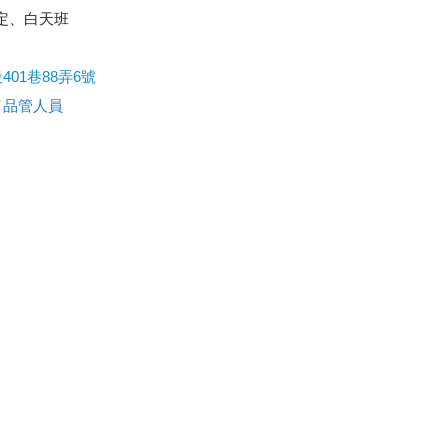
司規定、白天班
01巷88弄6號
／品管人員