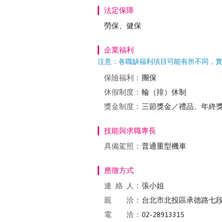
法定保障
勞保、健保
企業福利
注意：各職缺福利項目可能有所不同，
保險福利：
團保
休假制度：
輪（排）休制
獎金制度：
三節獎金／禮品、年終
技能與求職專長
具備駕照：
普通重型機車
應徵方式
連絡
人：
張小姐
親 洽：
台北市北投區承德路七段4
電 洽：