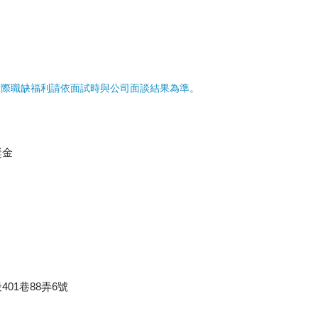
實際職缺福利請依面試時與公司面談結果為準。
獎金
01巷88弄6號