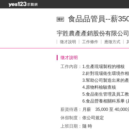
食品品管員--薪3500
宇貹農產產銷股份有限公
徵才說明
工作條件
應徵方式
徵才說明
工作內容：
1.生產現場製程的稽核
2.針對現場衛生環境作
3.幫助公司製造出來的
4.原物料檢驗查核
5.食品衛生管理及員工
6.食品營養相關科系畢 (
薪資待遇：
月薪 35,000 至 40,000
休假制度：
依公司規定
上班日期：
隨 時