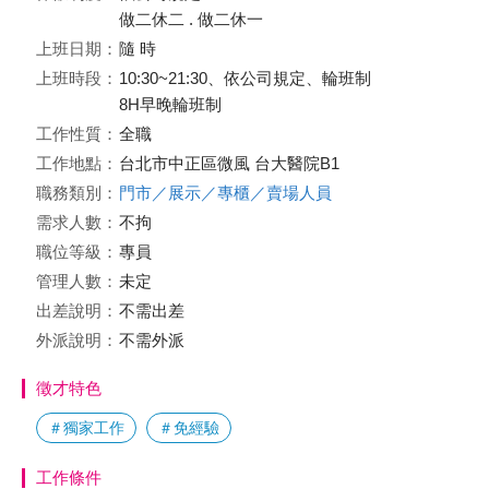
做二休二 . 做二休一
上班日期：
隨 時
上班時段：
10:30~21:30、依公司規定、輪班制
8H早晚輪班制
工作性質：
全職
工作地點：
台北市中正區微風 台大醫院B1
職務類別：
門市／展示／專櫃／賣場人員
需求人數：
不拘
職位等級：
專員
管理人數：
未定
出差說明：
不需出差
外派說明：
不需外派
徵才特色
＃獨家工作
＃免經驗
工作條件