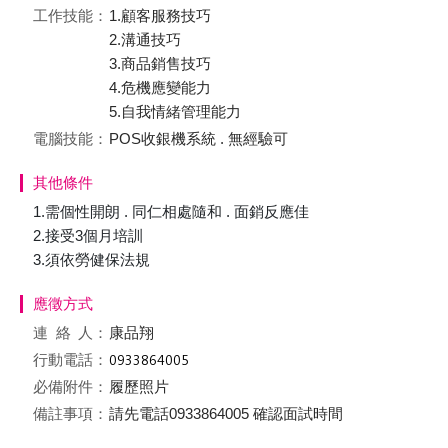
工作技能：
1.顧客服務技巧
2.溝通技巧
3.商品銷售技巧
4.危機應變能力
5.自我情緒管理能力
電腦技能：
POS收銀機系統 . 無經驗可
其他條件
1.需個性開朗 . 同仁相處隨和 . 面銷反應佳
2.接受3個月培訓
3.須依勞健保法規
應徵方式
連絡
人：
康品翔
行動電話：
必備附件：
履歷照片
備註事項：
請先電話0933864005 確認面試時間