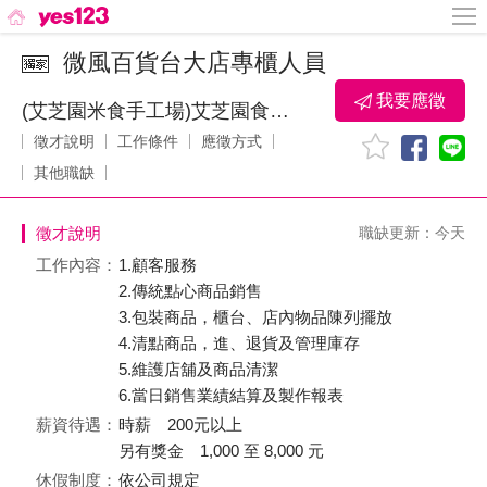
微風百貨台大店專櫃人員
我要應徵
(艾芝園米食手工場)艾芝園食品行
徵才說明
工作條件
應徵方式
其他職缺
徵才說明
職缺更新：今天
工作內容：
1.顧客服務
2.傳統點心商品銷售
3.包裝商品，櫃台、店內物品陳列擺放
4.清點商品，進、退貨及管理庫存
5.維護店舖及商品清潔
6.當日銷售業績結算及製作報表
薪資待遇：
時薪 200元以上
另有獎金 1,000 至 8,000 元
休假制度：
依公司規定