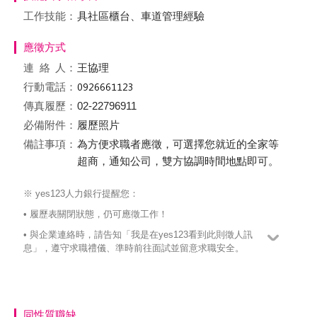
工作技能：
具社區櫃台、車道管理經驗
應徵方式
連絡
人：
王協理
行動電話：
傳真履歷：
02-22796911
必備附件：
履歷照片
備註事項：
為方便求職者應徵，可選擇您就近的全家等
超商，通知公司，雙方協調時間地點即可。
※ yes123人力銀行提醒您：
• 履歷表關閉狀態，仍可應徵工作！
• 與企業連絡時，請告知「我是在yes123看到此則徵人訊
息」，遵守求職禮儀、準時前往面試並留意求職安全。
同性質職缺