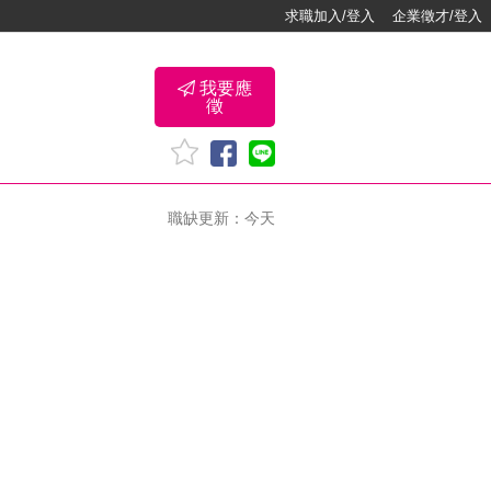
求職加入/登入
企業徵才/登入
我要應
徵
職缺更新：今天