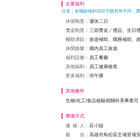
企業福利
注意：各職缺福利項目可能有所不同，
休假制度：
週休二日
獎金制度：
三節獎金／禮品、生日
輔助津貼：
旅遊補助、職務補助、
休閒娛樂：
國內員工旅遊
福利設施：
員工餐廳
其他福利：
員工健康檢查
更多福利：
供午膳
其他條件
生物/化工/食品檢驗相關科系畢業可
應徵方式
連絡
人：
莊小姐
親 洽：
高雄市鳥松區坔埔里埔安