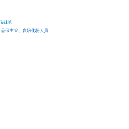
街1號
／品保主管
、
實驗化驗人員