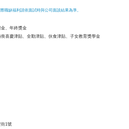
實際職缺福利請依面試時與公司面談結果為準。
禮金、年終獎金
婚喪喜慶津貼、全勤津貼、伙食津貼、子女教育獎學金
街1號