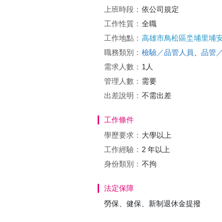
上班時段：
依公司規定
工作性質：
全職
工作地點：
高雄市鳥松區坔埔里埔安
職務類別：
檢驗／品管人員
、
品管
需求人數：
1人
管理人數：
需要
出差說明：
不需出差
工作條件
學歷要求：
大學以上
工作經驗：
2 年以上
身份類別：
不拘
法定保障
勞保、健保、新制退休金提撥