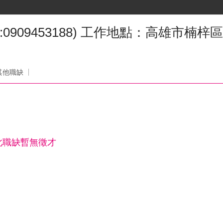
0909453188) 工作地點：高雄市楠梓區
其他職缺
此職缺暫無徵才