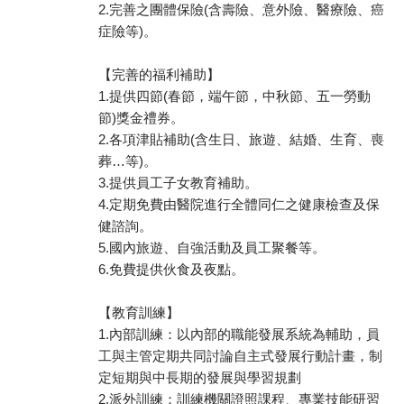
2.完善之團體保險(含壽險、意外險、醫療險、癌
症險等)。
【完善的福利補助】
1.提供四節(春節，端午節，中秋節、五一勞動
節)獎金禮券。
2.各項津貼補助(含生日、旅遊、結婚、生育、喪
葬…等)。
3.提供員工子女教育補助。
4.定期免費由醫院進行全體同仁之健康檢查及保
健諮詢。
5.國內旅遊、自強活動及員工聚餐等。
6.免費提供伙食及夜點。
【教育訓練】
1.內部訓練：以內部的職能發展系統為輔助，員
工與主管定期共同討論自主式發展行動計畫，制
定短期與中長期的發展與學習規劃
2.派外訓練：訓練機關證照課程、專業技能研習