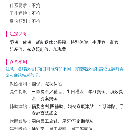
科系要求：
不拘
工作經驗：
不拘
身份類別：
不拘
法定保障
勞保、健保、新制退休金提撥、特別休假、生理假、產假、
陪產假、家庭照顧假、加班費
企業福利
注意：各職缺福利項目可能有所不同，實際職缺福利請依面試時與
公司面談結果為準。
保險福利：
團保、職災保險
獎金制度：
三節獎金／禮品、生日禮金、年終獎金、績效獎
金、提案獎金
輔助津貼：
福委會/社團補助、婚喪喜慶津貼、全勤津貼、子
女教育獎學金
休閒娛樂：
國內員工旅遊、尾牙/不定期餐敘
福利設施：
哺乳室、員工餐廳、員工停車位