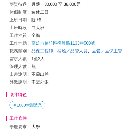
薪資待遇：
月薪 30,000 至 38,000元
休假制度：
週休二日
上班日期：
隨 時
上班時段：
白天班
工作性質：
全職
工作地點：
高雄市路竹區復興路1133巷500號
職務類別：
品保工程師
、
檢驗／品管人員
、
品管／品保主管
需求人數：
1至2人
管理人數：
無
出差說明：
不需出差
外派說明：
不需外派
徵才特色
＃1000大製造業
工作條件
學歷要求：
大學