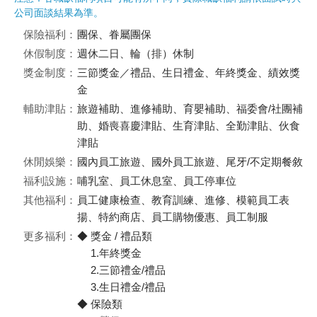
公司面談結果為準。
保險福利：
團保、眷屬團保
休假制度：
週休二日、輪（排）休制
獎金制度：
三節獎金／禮品、生日禮金、年終獎金、績效獎
金
輔助津貼：
旅遊補助、進修補助、育嬰補助、福委會/社團補
助、婚喪喜慶津貼、生育津貼、全勤津貼、伙食
津貼
休閒娛樂：
國內員工旅遊、國外員工旅遊、尾牙/不定期餐敘
福利設施：
哺乳室、員工休息室、員工停車位
其他福利：
員工健康檢查、教育訓練、進修、模範員工表
揚、特約商店、員工購物優惠、員工制服
更多福利：
◆ 獎金 / 禮品類
1.年終獎金
2.三節禮金/禮品
3.生日禮金/禮品
◆ 保險類