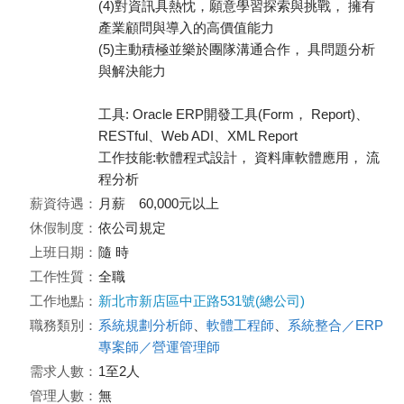
(4)對資訊具熱忱，願意學習探索與挑戰， 擁有
產業顧問與導入的高價值能力
(5)主動積極並樂於團隊溝通合作， 具問題分析
與解決能力
工具: Oracle ERP開發工具(Form， Report)、
RESTful、Web ADI、XML Report
工作技能:軟體程式設計， 資料庫軟體應用， 流
程分析
薪資待遇：
月薪 60,000元以上
休假制度：
依公司規定
上班日期：
隨 時
工作性質：
全職
工作地點：
新北市新店區中正路531號(總公司)
職務類別：
系統規劃分析師
、
軟體工程師
、
系統整合／ERP
專案師／營運管理師
需求人數：
1至2人
管理人數：
無