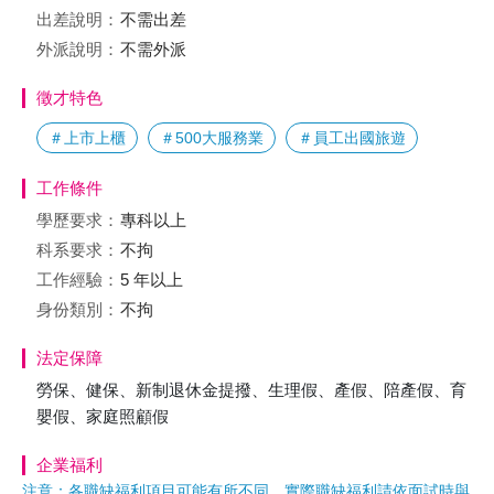
出差說明：
不需出差
外派說明：
不需外派
徵才特色
＃上市上櫃
＃500大服務業
＃員工出國旅遊
工作條件
學歷要求：
專科以上
科系要求：
不拘
工作經驗：
5 年以上
身份類別：
不拘
法定保障
勞保、健保、新制退休金提撥、生理假、產假、陪產假、育
嬰假、家庭照顧假
企業福利
注意：各職缺福利項目可能有所不同，實際職缺福利請依面試時與