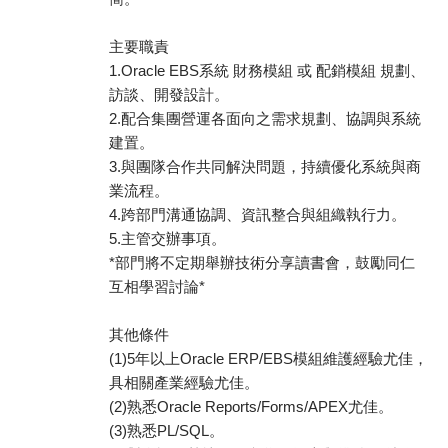
主要職責
1.Oracle EBS系統 財務模組 或 配銷模組 規劃、
訪談、開發設計。
2.配合集團營運各面向之需求規劃、協調與系統
建置。
3.與團隊合作共同解決問題，持續優化系統與商
業流程。
4.跨部門溝通協調、資訊整合與組織執行力。
5.主管交辦事項。
*部門將不定期舉辦技術分享讀書會，鼓勵同仁
互相學習討論*
其他條件
(1)5年以上Oracle ERP/EBS模組維護經驗尤佳，
具相關產業經驗尤佳。
(2)熟悉Oracle Reports/Forms/APEX尤佳。
(3)熟悉PL/SQL。