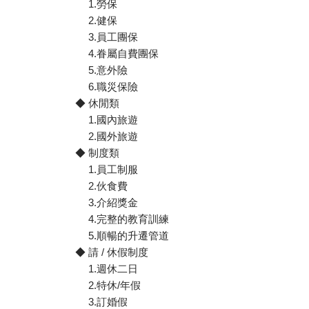
1.勞保
2.健保
3.員工團保
4.眷屬自費團保
5.意外險
6.職災保險
◆ 休閒類
1.國內旅遊
2.國外旅遊
◆ 制度類
1.員工制服
2.伙食費
3.介紹獎金
4.完整的教育訓練
5.順暢的升遷管道
◆ 請 / 休假制度
1.週休二日
2.特休/年假
3.訂婚假