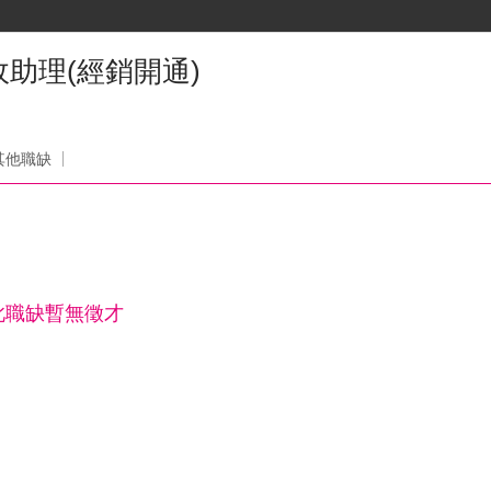
助理(經銷開通)
司
其他職缺
此職缺暫無徵才