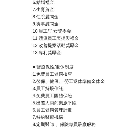
6.結婚禮金
7.生育賀金
8.住院慰問金
9.喪事慰問金
10.員工/子女獎學金
11.績優員工表揚與禮金
12.改善提案活動獎勵金
13.專利獎勵金
■ 醫療保險/退休制度
1.免費員工健康檢查
2.勞保、健保、 勞工退休準備金休金
3.員工持股信託
4.免費員工團體保險
5.出差人員商業旅平險
6.員工健康管理計畫
7.特約醫療機構
8.定期醫師 、保險專員駐廠服務