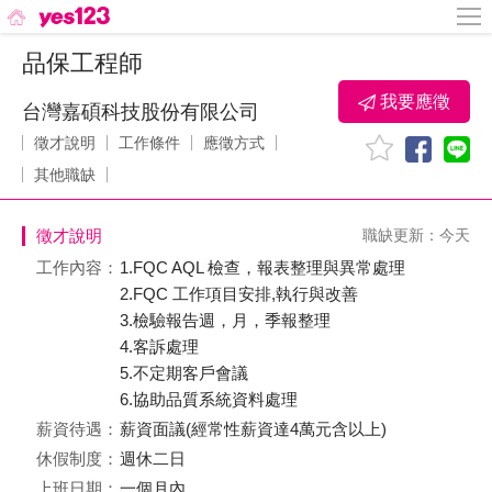
品保工程師
我要應徵
台灣嘉碩科技股份有限公司
徵才說明
工作條件
應徵方式
其他職缺
徵才說明
職缺更新：今天
工作內容：
1.FQC AQL 檢查，報表整理與異常處理
2.FQC 工作項目安排,執行與改善
3.檢驗報告週，月，季報整理
4.客訴處理
5.不定期客戶會議
6.協助品質系統資料處理
薪資待遇：
薪資面議(經常性薪資達4萬元含以上)
休假制度：
週休二日
上班日期：
一個月內