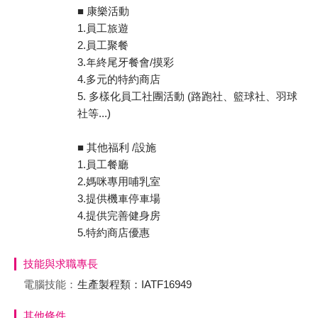
■ 康樂活動
1.員工旅遊
2.員工聚餐
3.年終尾牙餐會/摸彩
4.多元的特約商店
5. 多樣化員工社團活動 (路跑社、籃球社、羽球
社等...)
■ 其他福利 /設施
1.員工餐廳
2.媽咪專用哺乳室
3.提供機車停車場
4.提供完善健身房
5.特約商店優惠
技能與求職專長
電腦技能：
生產製程類：IATF16949
其他條件