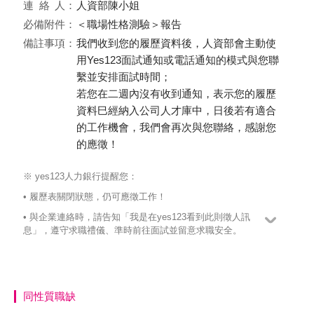
連絡
人：
人資部陳小姐
必備附件：
＜職場性格測驗＞報告
備註事項：
我們收到您的履歷資料後，人資部會主動使
用Yes123面試通知或電話通知的模式與您聯
繫並安排面試時間；
若您在二週內沒有收到通知，表示您的履歷
資料巳經納入公司人才庫中，日後若有適合
的工作機會，我們會再次與您聯絡，感謝您
的應徵！
※ yes123人力銀行提醒您：
• 履歷表關閉狀態，仍可應徵工作！
• 與企業連絡時，請告知「我是在yes123看到此則徵人訊
息」，遵守求職禮儀、準時前往面試並留意求職安全。
同性質職缺