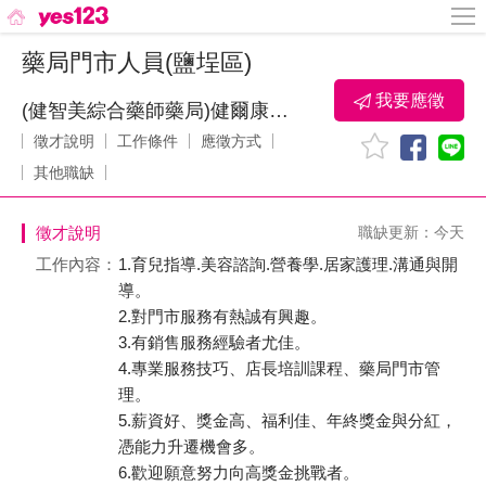
藥局門市人員(鹽埕區)
我要應徵
(健智美綜合藥師藥局)健爾康生活事業股份有限公司
徵才說明
工作條件
應徵方式
其他職缺
徵才說明
職缺更新：今天
工作內容：
1.育兒指導.美容諮詢.營養學.居家護理.溝通與開
導。
2.對門市服務有熱誠有興趣。
3.有銷售服務經驗者尤佳。
4.專業服務技巧、店長培訓課程、藥局門市管
理。
5.薪資好、獎金高、福利佳、年終獎金與分紅，
憑能力升遷機會多。
6.歡迎願意努力向高獎金挑戰者。