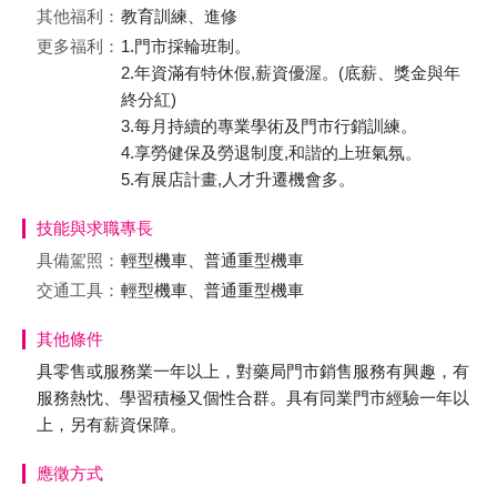
其他福利：
教育訓練、進修
更多福利：
1.門市採輪班制。
2.年資滿有特休假,薪資優渥。(底薪、獎金與年
終分紅)
3.每月持續的專業學術及門市行銷訓練。
4.享勞健保及勞退制度,和諧的上班氣氛。
5.有展店計畫,人才升遷機會多。
技能與求職專長
具備駕照：
輕型機車、普通重型機車
交通工具：
輕型機車、普通重型機車
其他條件
具零售或服務業一年以上，對藥局門市銷售服務有興趣，有
服務熱忱、學習積極又個性合群。具有同業門市經驗一年以
上，另有薪資保障。
應徵方式