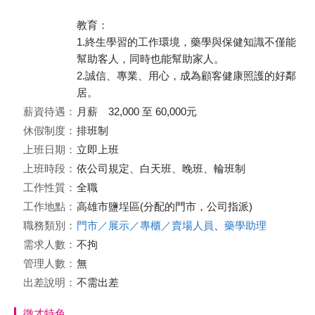
教育：
1.終生學習的工作環境，藥學與保健知識不僅能
幫助客人，同時也能幫助家人。
2.誠信、專業、用心，成為顧客健康照護的好鄰
居。
薪資待遇：
月薪 32,000 至 60,000元
休假制度：
排班制
上班日期：
立即上班
上班時段：
依公司規定、白天班、晚班、輪班制
工作性質：
全職
工作地點：
高雄市鹽埕區(分配的門市，公司指派)
職務類別：
門市／展示／專櫃／賣場人員
、
藥學助理
需求人數：
不拘
管理人數：
無
出差說明：
不需出差
徵才特色