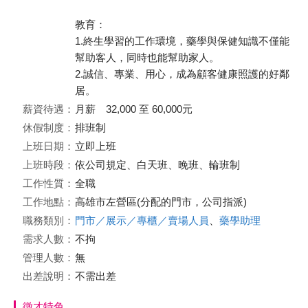
教育：
1.終生學習的工作環境，藥學與保健知識不僅能
幫助客人，同時也能幫助家人。
2.誠信、專業、用心，成為顧客健康照護的好鄰
居。
薪資待遇：
月薪 32,000 至 60,000元
休假制度：
排班制
上班日期：
立即上班
上班時段：
依公司規定、白天班、晚班、輪班制
工作性質：
全職
工作地點：
高雄市左營區(分配的門市，公司指派)
職務類別：
門市／展示／專櫃／賣場人員
、
藥學助理
需求人數：
不拘
管理人數：
無
出差說明：
不需出差
徵才特色