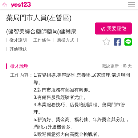
藥局門市人員(左營區)
我要應徵
(健智美綜合藥師藥局)健爾康生活事業股份有限公司
徵才說明
工作條件
應徵方式
其他職缺
徵才說明
職缺更新：昨天
工作內容：
1.育兒指導.美容諮詢.營養學.居家護理.溝通與開
導。
2.對門市服務有熱誠有興趣。
3.有銷售服務經驗者尤佳。
4.專業服務技巧、店長培訓課程、藥局門市管
理。
5.薪資好、獎金高、福利佳、年終獎金與分紅，
憑能力升遷機會多。
6.歡迎願意努力向高獎金挑戰者。