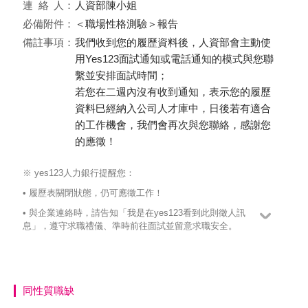
連絡
人：
人資部陳小姐
必備附件：
＜職場性格測驗＞報告
備註事項：
我們收到您的履歷資料後，人資部會主動使
用Yes123面試通知或電話通知的模式與您聯
繫並安排面試時間；
若您在二週內沒有收到通知，表示您的履歷
資料巳經納入公司人才庫中，日後若有適合
的工作機會，我們會再次與您聯絡，感謝您
的應徵！
※ yes123人力銀行提醒您：
• 履歷表關閉狀態，仍可應徵工作！
• 與企業連絡時，請告知「我是在yes123看到此則徵人訊
息」，遵守求職禮儀、準時前往面試並留意求職安全。
同性質職缺