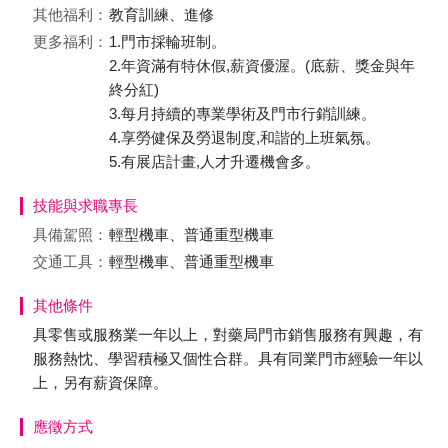
其他福利：
教育訓練、進修
更多福利：
1.門市採輪班制。
2.年資滿有特休假,薪資優渥。(底薪、獎金與年
終分紅)
3.每月持續的專業學術及門市行銷訓練。
4.享勞健保及勞退制度,和諧的上班氣氛。
5.有展店計畫,人才升遷機會多。
技能與求職專長
具備駕照：
輕型機車、普通重型機車
交通工具：
輕型機車、普通重型機車
其他條件
具零售或服務業一年以上，對藥局門市銷售服務有興趣，有
服務熱忱、學習積極又個性合群。具有同業門市經驗一年以
上，另有薪資保障。
應徵方式