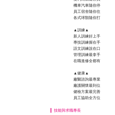
機車汽車隨你停
員工宿舍隨你住
各式球類隨你打
▲訓練▲
新人訓練好上手
專技訓練握在手
語文訓練說在口
管理訓練最拿手
在職進修全都有
▲健康▲
廠醫諮詢最專業
廠護關懷最到位
健檢方案最完善
員工協助全方位
技能與求職專長