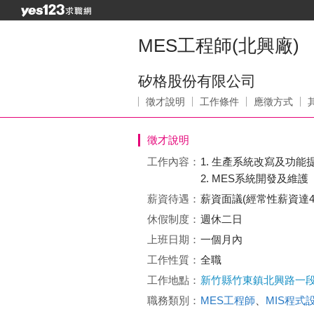
MES工程師(北興廠)
矽格股份有限公司
徵才說明
工作條件
應徵方式
徵才說明
工作內容：
1. 生產系統改寫及功能
2. MES系統開發及維護
薪資待遇：
薪資面議(經常性薪資達4
休假制度：
週休二日
上班日期：
一個月內
工作性質：
全職
工作地點：
新竹縣竹東鎮北興路一段
職務類別：
MES工程師
、
MIS程式