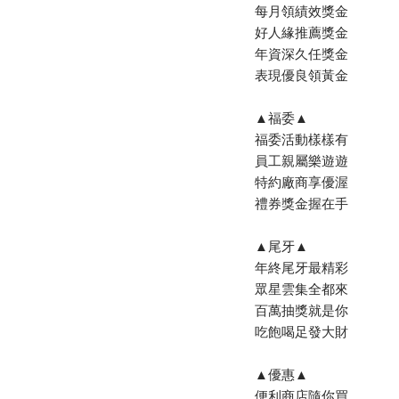
每月領績效獎金
好人緣推薦獎金
年資深久任獎金
表現優良領黃金
▲福委▲
福委活動樣樣有
員工親屬樂遊遊
特約廠商享優渥
禮券獎金握在手
▲尾牙▲
年終尾牙最精彩
眾星雲集全都來
百萬抽獎就是你
吃飽喝足發大財
▲優惠▲
便利商店隨你買