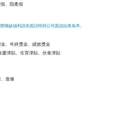
理假、陪產假
實際職缺福利請依面試時與公司面談結果為準。
禮金、年終獎金、績效獎金
喜慶津貼、生育津貼、伙食津貼
練、進修