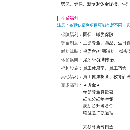
勞保、健保、新制退休金提撥、生
企業福利
注意：各職缺福利項目可能有所不同，
保險福利：
團保、職災保險
獎金制度：
三節獎金／禮品、生日
輔助津貼：
福委會/社團補助、婚喪
休閒娛樂：
尾牙/不定期餐敘
福利設施：
員工休息室、員工宿舍
其他福利：
員工健康檢查、教育訓
更多福利：
▲獎金▲
年節獎金真歡喜
紅包分紅年年領
調薪晉升等著你
職涯選擇就這裡
來矽格勇奪四金